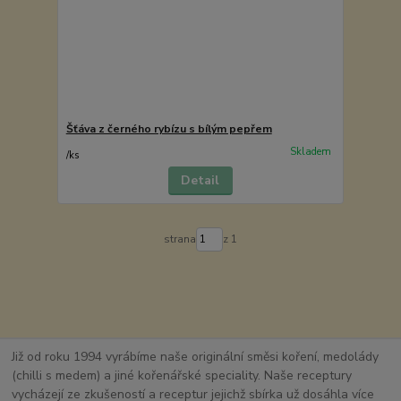
Šťáva z černého rybízu s bílým pepřem
Skladem
/
ks
Detail
strana
z 1
Již od roku 1994 vyrábíme naše originální směsi koření, medolády
(chilli s medem) a jiné kořenářské speciality. Naše receptury
vycházejí ze zkušeností a receptur jejichž sbírka už dosáhla více