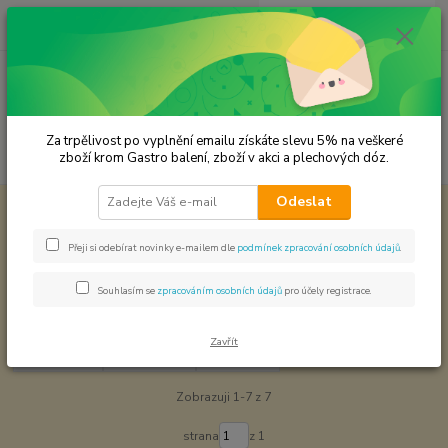
0
ks
CZK
za
0,00 Kč
Menu
Za trpělivost po vyplnění emailu získáte slevu 5% na veškeré
Hledat
zboží krom Gastro balení, zboží v akci a plechových dóz.
Odeslat
Úvod
Recepty a tipy na vaření
Recepty a tipy na vaření
Přeji si odebírat novinky e-mailem dle
podmínek zpracování osobních údajů
.
Souhlasím se
zpracováním osobních údajů
pro účely registrace.
Asie
Zavřít
Nejnovější
Nejlevnější
Nejdražší
Zobrazuji 1-7 z 7
strana
z 1