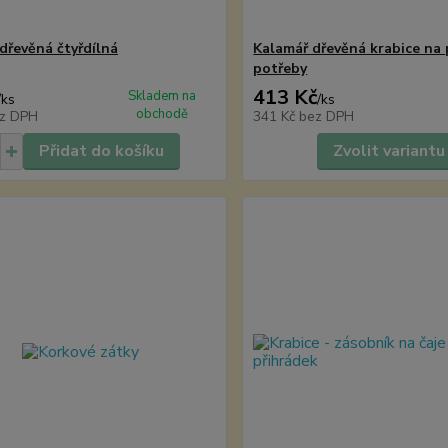
 dřevěná čtyřdílná
Kalamář dřevěná krabice na 
potřeby
413 Kč
Skladem na
/
ks
/
ks
obchodě
z DPH
341 Kč
bez DPH
Přidat do košíku
Zvolit variantu