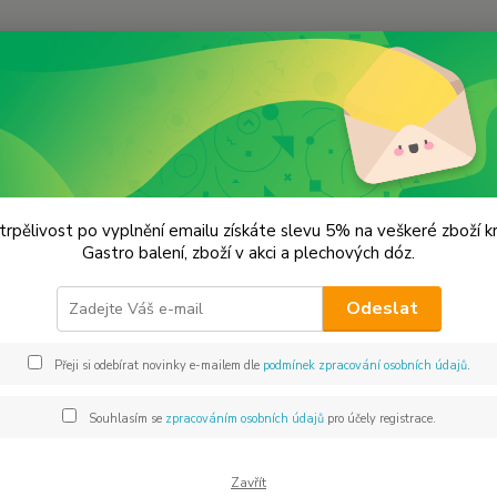
Hledat
řevěné výrobky
ěné výrobky
trpělivost po vyplnění emailu získáte slevu 5% na veškeré zboží 
Gastro balení, zboží v akci a plechových dóz.
tegorii připravujeme nové zboží.
Odeslat
 zájmu o větší počet kusů zavolejte nebo napište o aktuální s
1000 kusů.
Přeji si odebírat novinky e-mailem dle
podmínek zpracování osobních údajů
.
Souhlasím se
zpracováním osobních údajů
pro účely registrace.
ky a kvedlačky
Lžíce a naběračky
Prké
Zavřít