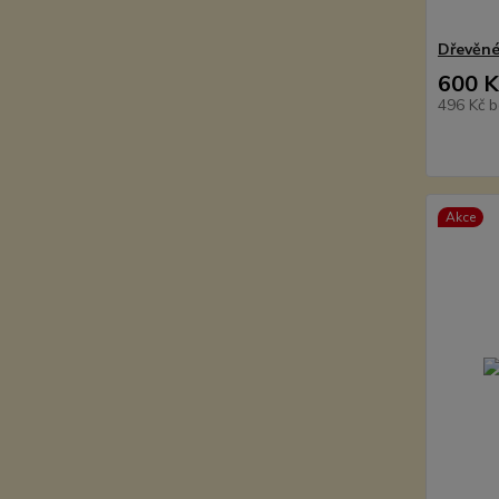
Dřevěné
600 K
496 Kč
b
Akce