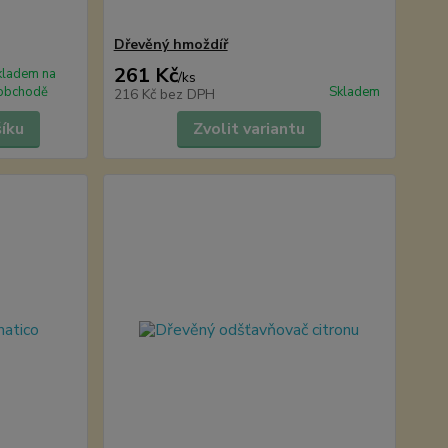
Dřevěný hmoždíř
261 Kč
kladem na
/
ks
obchodě
Skladem
216 Kč
bez DPH
šíku
Zvolit variantu