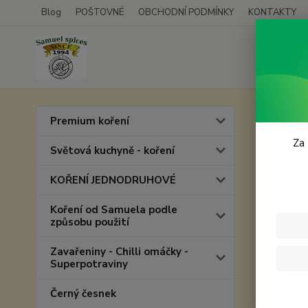
Blog
POŠTOVNÉ
OBCHODNÍ PODMÍNKY
KONTAKTY
Úvod
D
Premium koření
Dřev
Za 
Světová kuchyně - koření
KOŘENÍ JEDNODRUHOVÉ
V této ka
Koření od Samuela podle
V případě
způsobu použití
od 50 - 
Zavařeniny - Chilli omáčky -
Superpotraviny
Vařeč
Černý česnek