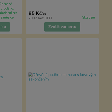
Dočasně
yprodáno.
85 Kč
kladnění cca
/
ks
-2 měsíce.
Skladem
70 Kč
bez DPH
šíku
Zvolit variantu