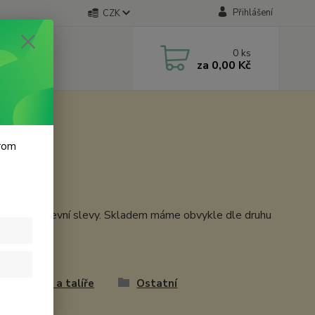
Přihlášení
CZK
0
ks
za
0,00 Kč
krom
tav a množstevní slevy. Skladem máme obvykle dle druhu
nka, misky a talíře
Ostatní