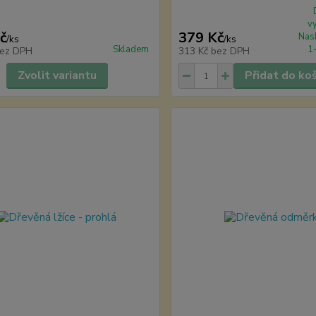
v
č
379 Kč
Nas
/
ks
/
ks
Skladem
1
ez DPH
313 Kč
bez DPH
Zvolit variantu
Přidat do ko