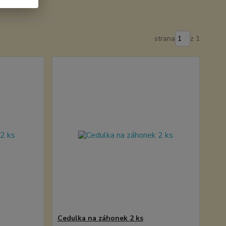
strana
z 1
Cedulka na záhonek 2 ks