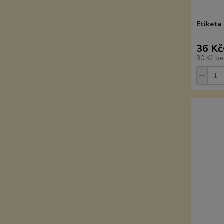
Etiketa
36 Kč
30 Kč
be