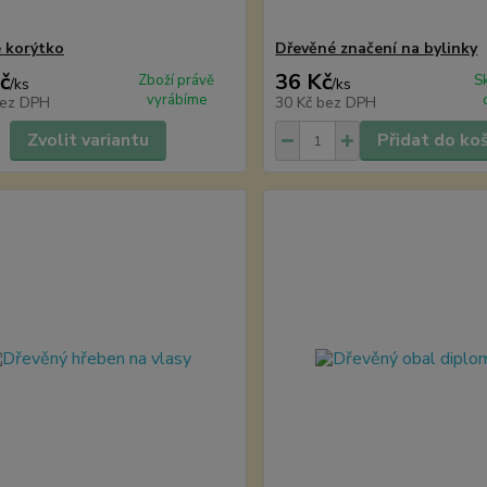
 korýtko
Dřevěné značení na bylinky
č
36 Kč
Zboží právě
S
/
ks
/
ks
vyrábíme
ez DPH
30 Kč
bez DPH
Zvolit variantu
Přidat do ko