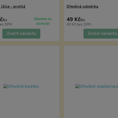
lžíce - prohlá
Dřevěná odměrka
č
49 Kč
Skladem na
/
ks
/
ks
obchodě
ez DPH
40 Kč
bez DPH
Zvolit variantu
Zvolit variantu