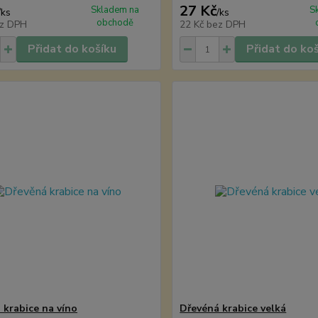
27 Kč
Skladem na
S
/
ks
/
ks
obchodě
z DPH
22 Kč
bez DPH
Přidat do košíku
Přidat do ko
 krabice na víno
Dřevéná krabice velká