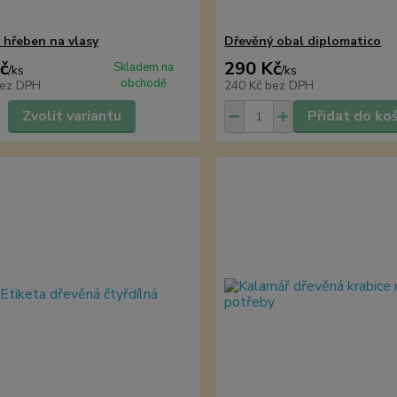
 hřeben na vlasy
Dřevěný obal diplomatico
č
290 Kč
Skladem na
/
ks
/
ks
obchodě
ez DPH
240 Kč
bez DPH
Zvolit variantu
Přidat do ko