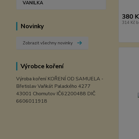
VANILKA
380 K
314 Kč
b
Novinky
Zobrazit všechny novinky
Výrobce koření
Výroba koření KOŘENÍ OD SAMUELA -
Břetislav Vaňkát Palackého 4277
43001 Chomutov IČ62200488 DIČ
6606011918