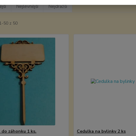
jší
Nejlevnější
Nejdražší
1-50 z 50
 do záhonku 1 ks.
Cedulka na bylinky 2 ks