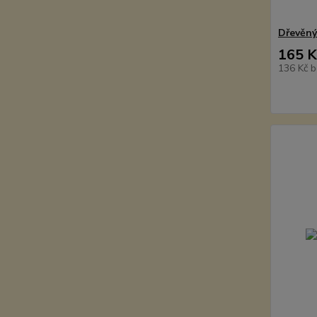
Dřevěný
165 K
136 Kč
b