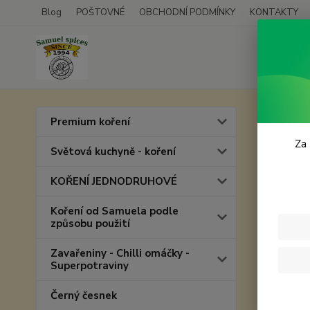
Blog
POŠTOVNÉ
OBCHODNÍ PODMÍNKY
KONTAKTY
Úvod
D
Premium koření
Sant
Za 
Světová kuchyně - koření
KOŘENÍ JEDNODRUHOVÉ
Koření od Samuela podle
způsobu použití
Zavařeniny - Chilli omáčky -
Superpotraviny
Černý česnek