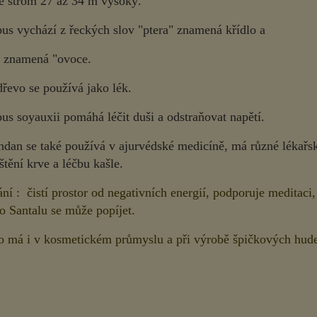
e strom 27 až 34 m vysoký.
pus vychází z řeckých slov "ptera" znamená křídlo a
 znamená "ovoce.
dřevo se používá jako lék.
us soyauxii pomáhá léčit duši a odstraňovat napětí.
dan se také používá v ajurvédské medicíně,
má různé lékařsk
ištění krve a léčbu kašle.
í : čistí prostor od negativních energií, podporuje meditaci,
o Santalu se může popíjet.
o má i v kosmetickém průmyslu a při výrobě špičkových hude