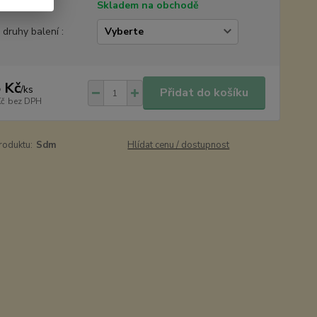
tupnost
Skladem na obchodě
é druhy balení :
 Kč
/
ks
Přidat do košíku
Kč
bez DPH
roduktu:
Sdm
Hlídat cenu / dostupnost