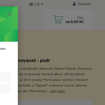
Přihlášení
CZK
0
ks
za
0,00 Kč
krom
ocarpus soyauxii - pudr
 názvy: sekvoj, velkoplodá camwood, Gabon Padouk, Barwood,
ý Padouk, africký coralwood, červené dřevo, africké dřevo)
 je strom 27 až 34 m vysoký. Pterocarpus vychází z řeckých
ptera" znamená křídlo a "Karpoš" znamená "ovoce. Jádrové
e používá jako lék. Pterocarpus...
celý popis