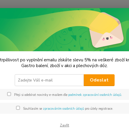
Hledat
řevěné výrobky
Santalové dřevo
alové dřevo
trpělivost po vyplnění emailu získáte slevu 5% na veškeré zboží 
Gastro balení, zboží v akci a plechových dóz.
Pter
Odeslat
Místní
africk
Přeji si odebírat novinky e-mailem dle
podmínek zpracování osobních údajů
.
Padouk
slov "
Souhlasím se
zpracováním osobních údajů
pro účely registrace.
dřevo s
Zavřít