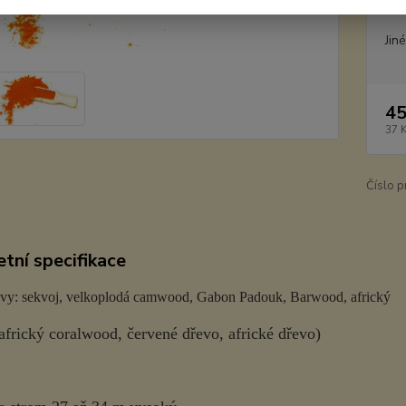
Dos
Jin
45
37 
Číslo p
tní specifikace
zvy: sekvoj, velkoplodá camwood, Gabon Padouk, Barwood, africký
africký coralwood, červené dřevo, africké dřevo)