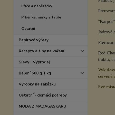
Padouk j
Lžíce a naběračky
Pterocar
Prkénka, misky a talíře
"Karpoš"
Ostatní
Jádrové 
Papírové výřezy
Pterocarp
Recepty a tipy na vaření
Red Chan
traktu, č
Slevy - Výprodej
Vykuřován
Balení 500 g 1 kg
červenéh
Výrobky na zakázku
Své míst
Ostatní - domácí potřeby
MÓDA Z MADAGASKARU