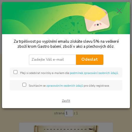
0
ks
CZK
za
0,00 Kč
Menu
Za trpělivost po vyplnění emailu získáte slevu 5% na veškeré
Hledat
zboží krom Gastro balení, zboží v akci a plechových dóz.
Odeslat
Úvod
Výroba a Molekulární kuchyně
Aroma
Aroma
Přeji si odebírat novinky e-mailem dle
podmínek zpracování osobních údajů
.
Souhlasím se
zpracováním osobních údajů
pro účely registrace.
Nejnovější
Nejlevnější
Nejdražší
Zavřít
Zobrazuji 1-3 z 3
strana
z 1