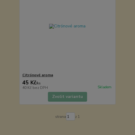
Citrónové aroma
45 Kč
/
ks
Skladem
40 Kč
bez DPH
Zvolit variantu
strana
z 1