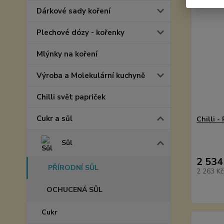
Dárkové sady koření
Plechové dózy - kořenky
Mlýnky na koření
Výroba a Molekulární kuchyně
Chilli svět papriček
Cukr a sůl
Chilli -
Sůl
2 534
PŘÍRODNÍ SŮL
2 263 K
OCHUCENÁ SŮL
Cukr