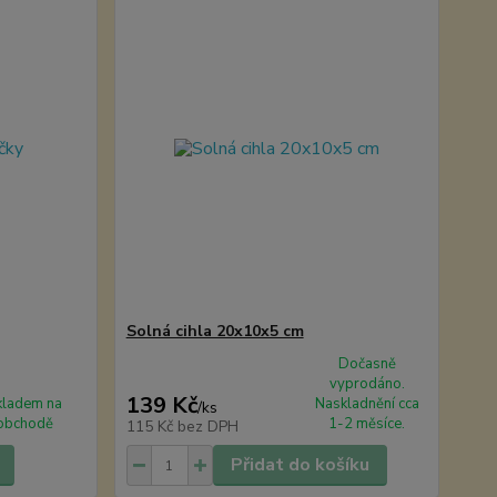
Solná cihla 20x10x5 cm
Dočasně
vyprodáno.
139 Kč
kladem na
Naskladnění cca
/
ks
obchodě
1-2 měsíce.
115 Kč
bez DPH
Přidat do košíku