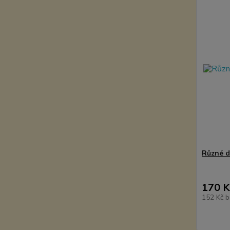
Různé d
170 K
152 Kč
b