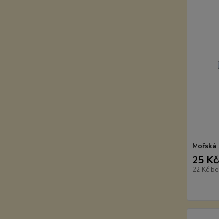
Mořská 
25 Kč
22 Kč
be