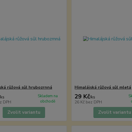
ská růžová sůl hrubozrnná
Himalájská růžová sůl mletá
29 Kč
Skladem na
S
/
ks
/
ks
obchodě
z DPH
26 Kč
bez DPH
Zvolit variantu
Zvolit variantu