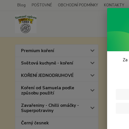
Blog
POŠTOVNÉ
OBCHODNÍ PODMÍNKY
KONTAKTY
Úvod
C
Premium koření
PŘÍ
Za 
Světová kuchyně - koření
KOŘENÍ JEDNODRUHOVÉ
Nejnově
Koření od Samuela podle
způsobu použití
Zobrazuji 
Zavařeniny - Chilli omáčky -
Superpotraviny
Černý česnek