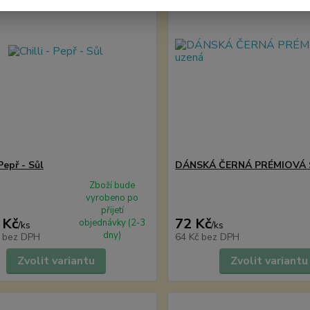
 Pepř - Sůl
DÁNSKÁ ČERNÁ PRÉMIOVÁ 
Zboží bude
vyrobeno po
přijetí
 Kč
72 Kč
objednávky (2-3
/
ks
/
ks
dny)
č
bez DPH
64 Kč
bez DPH
Zvolit variantu
Zvolit variantu