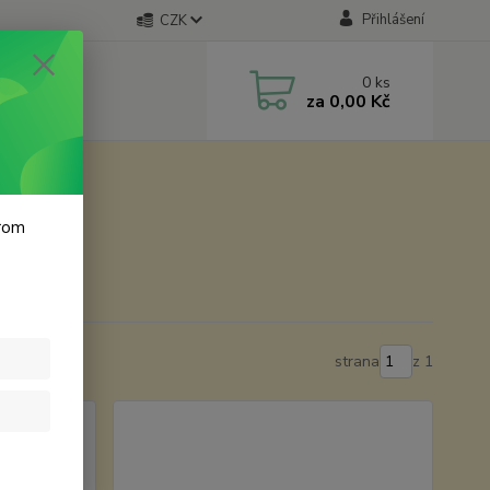
Přihlášení
CZK
0
ks
za
0,00 Kč
krom
strana
z 1