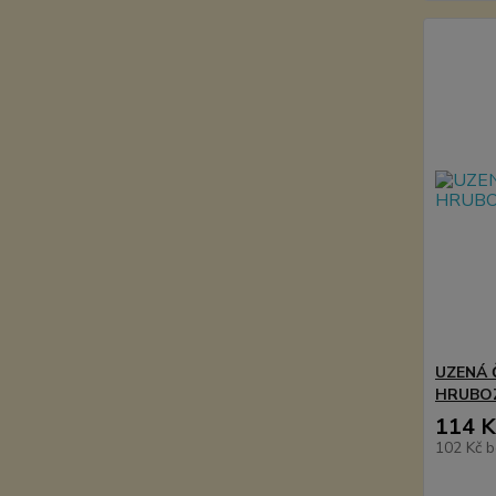
UZENÁ 
HRUBO
114 K
102 Kč
b