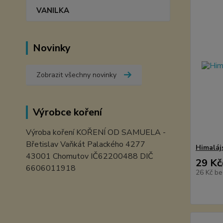
VANILKA
Novinky
Zobrazit všechny novinky
Výrobce koření
Výroba koření KOŘENÍ OD SAMUELA -
Břetislav Vaňkát Palackého 4277
Himaláj
43001 Chomutov IČ62200488 DIČ
29 Kč
6606011918
26 Kč
be