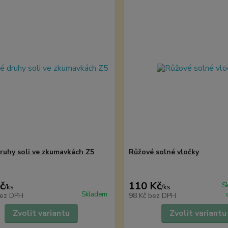
ruhy soli ve zkumavkách Z5
Růžové solné vločky
č
110 Kč
S
/
ks
/
ks
Skladem
ez DPH
98 Kč
bez DPH
Zvolit variantu
Zvolit variantu