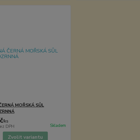
ČERNÁ MOŘSKÁ SŮL
ZRNNÁ
č
/
ks
Skladem
ez DPH
Zvolit variantu