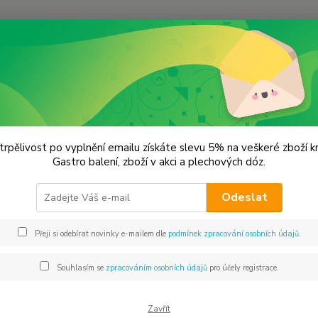
Hledat
ukr a sůl
Sůl
PŘÍRODNÍ SŮL
RODNÍ SŮL
trpělivost po vyplnění emailu získáte slevu 5% na veškeré zboží 
Gastro balení, zboží v akci a plechových dóz.
jší
Nejlevnější
Nejdražší
Odeslat
1-16 z 16
Přeji si odebírat novinky e-mailem dle
podmínek zpracování osobních údajů
.
Souhlasím se
zpracováním osobních údajů
pro účely registrace.
Zavřít