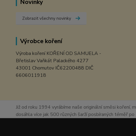
Novinky
Zobrazit všechny novinky
Výrobce koření
Výroba koření KOŘENÍ OD SAMUELA -
Břetislav Vaňkát Palackého 4277
43001 Chomutov IČ62200488 DIČ
6606011918
Již od roku 1994 vyrábíme naše originální směsi koření, m
dosáhla více jak 500 různých šarží posbíraných téměř p