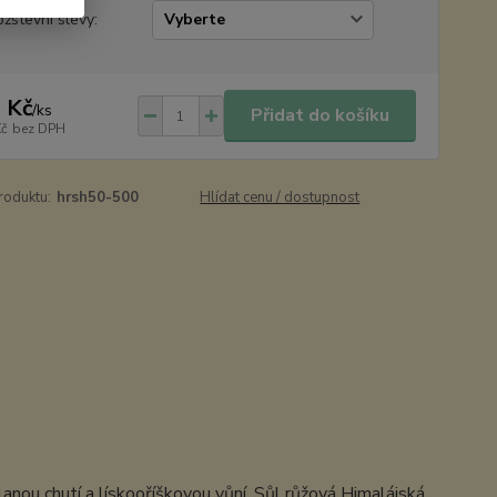
žstevní slevy:
 Kč
/
ks
Přidat do košíku
Kč
bez DPH
roduktu:
hrsh50-500
Hlídat cenu / dostupnost
anou chutí a lískooříškovou vůní. Sůl růžová Himalájská