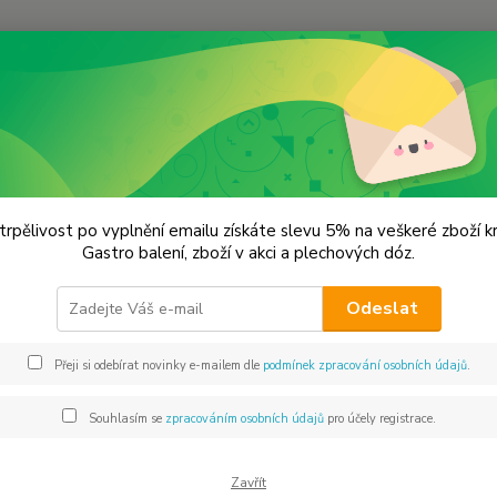
Hledat
ukr a sůl
Himalájská růžová sůl hrubozrnná
lájská růžová sůl hrubozrnná
trpělivost po vyplnění emailu získáte slevu 5% na veškeré zboží 
Gastro balení, zboží v akci a plechových dóz.
100% p
Odeslat
sůl, n
lískoo
Přeji si odebírat novinky e-mailem dle
podmínek zpracování osobních údajů
.
normál
hodí k 
Souhlasím se
zpracováním osobních údajů
pro účely registrace.
Dos
Zavřít