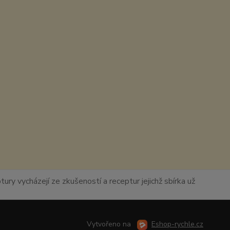
ury vycházejí ze zkušeností a receptur jejichž sbírka už
Vytvořeno na
Eshop-rychle.cz