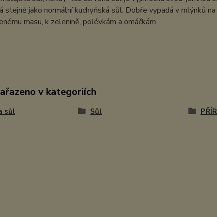
á stejně jako normální kuchyňská sůl. Dobře vypadá v mlýnků na 
enému masu, k zelenině, polévkám a omáčkám
zařazeno v kategoriích
a sůl
Sůl
PŘÍ