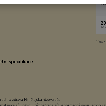
Mno
29
26 
Číslo p
tní specifikace
odní a zdravá Himálajská růžová sůl.
malájská sůl, někdy též červená sůl je výjimečná svou jemnou sl