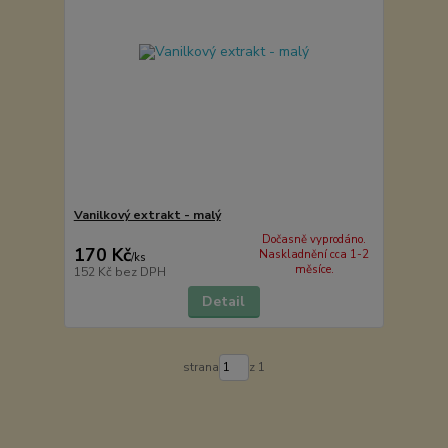
Vanilkový extrakt - malý
Dočasně vyprodáno.
170 Kč
Naskladnění cca 1-2
/
ks
měsíce.
152 Kč
bez DPH
Detail
strana
z 1