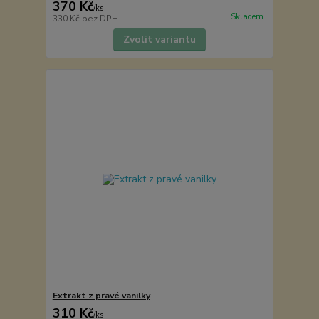
370 Kč
/
ks
Skladem
330 Kč
bez DPH
Zvolit variantu
Extrakt z pravé vanilky
310 Kč
/
ks