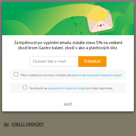
0
ks
CZK
za
0,00 Kč
Menu
Za trpělivost po vyplnění emailu získáte slevu 5% na veškeré
Hledat
zboží krom Gastro balení, zboží v akci a plechových dóz.
Odeslat
Úvod
Zavařeniny - Chilli omáčky - Superpotraviny
Zavařeniny - Chilli omáčky -
Přeji si odebírat novinky e-mailem dle
podmínek zpracování osobních údajů
.
Superpotraviny
Souhlasím se
zpracováním osobních údajů
pro účely registrace.
Na této stránce se pracuje. Objednávat můžete již zde nebo na
Zavřít
stránkách koreni-samuel.cz
CHILLI OMÁČKY