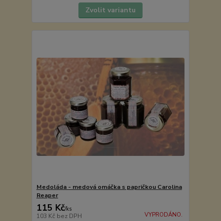
Zvolit variantu
Medoláda - medová omáčka s papričkou Carolina
Reaper
115 Kč
/
ks
VYPRODÁNO.
103 Kč
bez DPH