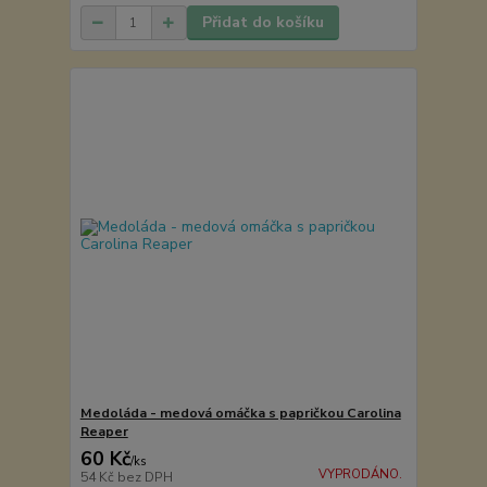
Přidat do košíku
Medoláda - medová omáčka s papričkou Carolina
Reaper
60 Kč
/
ks
VYPRODÁNO.
54 Kč
bez DPH