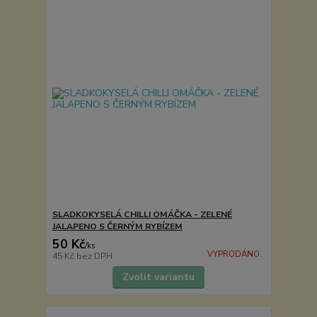
SLADKOKYSELÁ CHILLI OMÁČKA - ZELENÉ
JALAPENO S ČERNÝM RYBÍZEM
50 Kč
/
ks
VYPRODÁNO.
45 Kč
bez DPH
Zvolit variantu