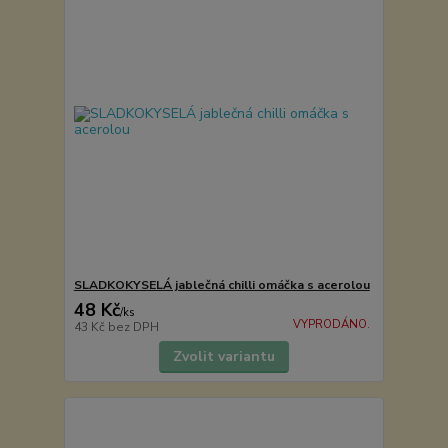
SLADKOKYSELÁ jablečná chilli omáčka s acerolou
48 Kč
/
ks
VYPRODÁNO.
43 Kč
bez DPH
Zvolit variantu