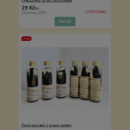
CHILLI PASTA SE ZÁZVOREM
29 Kč
/
ks
VYPRODÁNO.
26 Kč
bez DPH
Detail
Akce
Čistý extrakt z pravé vanilky