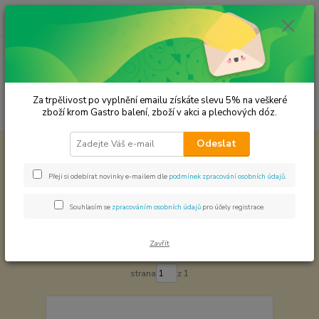
0
ks
CZK
za
0,00 Kč
Menu
Za trpělivost po vyplnění emailu získáte slevu 5% na veškeré
Hledat
zboží krom Gastro balení, zboží v akci a plechových dóz.
Odeslat
Úvod
Světová kuchyně - koření
Ostatní
Ostatní
Přeji si odebírat novinky e-mailem dle
podmínek zpracování osobních údajů
.
Souhlasím se
zpracováním osobních údajů
pro účely registrace.
Nejnovější
Nejlevnější
Nejdražší
Zavřít
Zobrazuji 1-6 z 6
strana
z 1