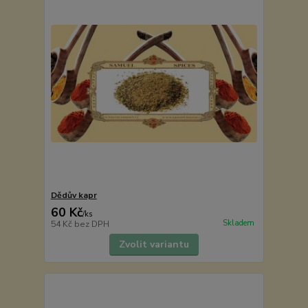
Dědův kapr
60 Kč
/
ks
Skladem
54 Kč
bez DPH
Zvolit variantu