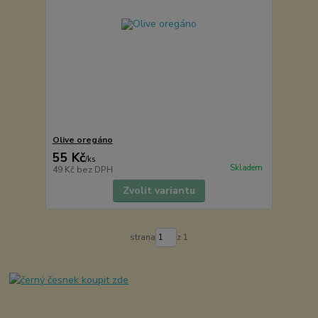
Olive oregáno
55 Kč
/
ks
Skladem
49 Kč
bez DPH
Zvolit variantu
strana
z 1