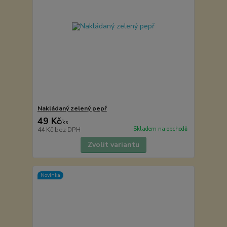
Nakládaný zelený pepř
49 Kč
/
ks
Skladem na obchodě
44 Kč
bez DPH
Zvolit variantu
Novinka