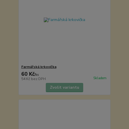
Farmářská krkovička
60 Kč
/
ks
Skladem
54 Kč
bez DPH
Zvolit variantu