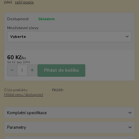
jídel.
celý popis
Dostupnost
Skladem
Množstevní slevy:
60 Kč
/
ks
54 Kč
bez DPH
Přidat do košíku
Číslo produktu:
FK100-
Hlídat cenu / dostupnost
Kompletní specifikace
Parametry