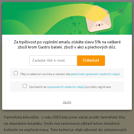
0
ks
CZK
za
0,00 Kč
Menu
Hledat
Za trpělivost po vyplnění emailu získáte slevu 5% na veškeré
zboží krom Gastro balení, zboží v akci a plechových dóz.
Úvod
Koření od Samuela podle způsobu použití
Farmářská krkovička
Odeslat
Farmářská krkovička
Přeji si odebírat novinky e-mailem dle
podmínek zpracování osobních údajů
.
Souhlasím se
zpracováním osobních údajů
pro účely registrace.
Zavřít
Farmářská krkovička - z roku 2010 kdy jsme začali jezdit farmářské trhy
na dejvickém kulaťáku. Směs má zeleninový základ lehce dotažený
kořením na vepřová masa. Toto koření je však výborné do zeleninových