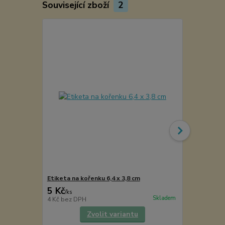
Související zboží
2
Etiketa na kořenku 6,4 x 3,8 cm
Kořenka lék
5 Kč
49 Kč
/
ks
/
ks
Skladem
4 Kč
bez DPH
40 Kč
bez D
Zvolit variantu