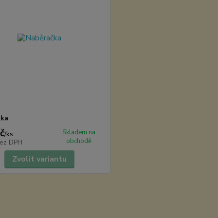
čka
č
Skladem na
/
ks
obchodě
ez DPH
Zvolit variantu