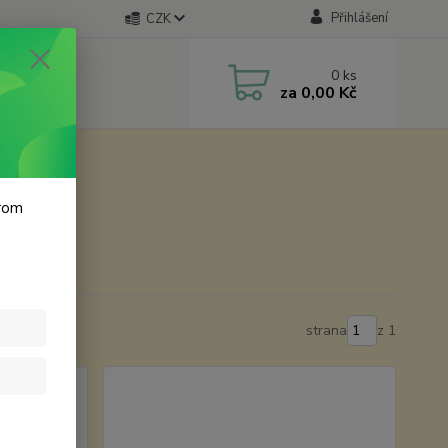
Přihlášení
CZK
0
ks
za
0,00 Kč
krom
strana
z 1