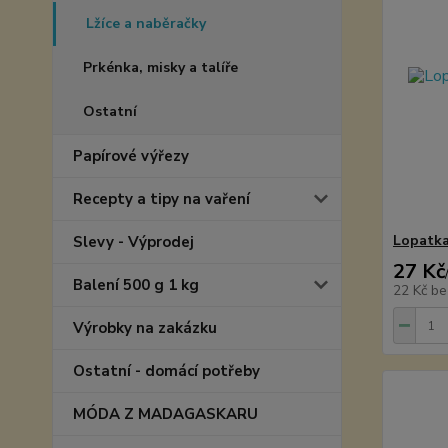
Lžíce a naběračky
Prkénka, misky a talíře
Ostatní
Papírové výřezy
Recepty a tipy na vaření
Lopatka
Slevy - Výprodej
27 Kč
Balení 500 g 1 kg
22 Kč
be
Výrobky na zakázku
Ostatní - domácí potřeby
MÓDA Z MADAGASKARU