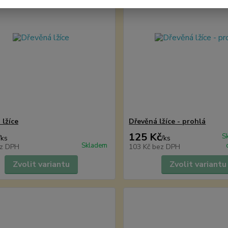
 lžíce
Dřevěná lžíce - prohlá
125 Kč
S
/
ks
/
ks
Skladem
z DPH
103 Kč
bez DPH
Zvolit variantu
Zvolit variantu