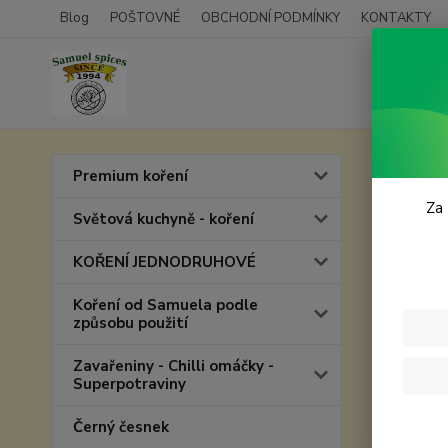
Blog
POŠTOVNÉ
OBCHODNÍ PODMÍNKY
KONTAKTY
Úvod
D
Premium koření
Lžíc
Za 
Světová kuchyně - koření
KOŘENÍ JEDNODRUHOVÉ
Nejnově
Koření od Samuela podle
způsobu použití
Zobrazuji 
Zavařeniny - Chilli omáčky -
Superpotraviny
Černý česnek