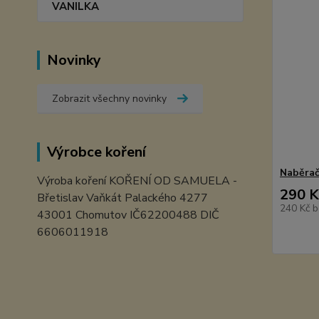
VANILKA
Novinky
Zobrazit všechny novinky
Výrobce koření
Naběra
Výroba koření KOŘENÍ OD SAMUELA -
290 K
Břetislav Vaňkát Palackého 4277
240 Kč
b
43001 Chomutov IČ62200488 DIČ
6606011918