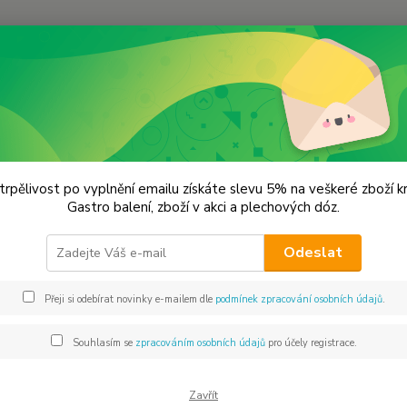
Hledat
řevěné výrobky
Lžíce a naběračky
e a naběračky
trpělivost po vyplnění emailu získáte slevu 5% na veškeré zboží 
Gastro balení, zboží v akci a plechových dóz.
jší
Nejlevnější
Nejdražší
Odeslat
1-7 z 7
Přeji si odebírat novinky e-mailem dle
podmínek zpracování osobních údajů
.
Souhlasím se
zpracováním osobních údajů
pro účely registrace.
Zavřít