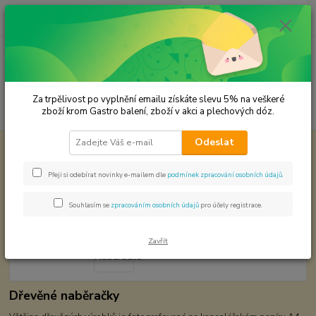
0
ks
CZK
za
0,00 Kč
Menu
Za trpělivost po vyplnění emailu získáte slevu 5% na veškeré
Hledat
zboží krom Gastro balení, zboží v akci a plechových dóz.
Odeslat
Úvod
Dřevěné výrobky
Naběračka
Naběračka
Přeji si odebírat novinky e-mailem dle
podmínek zpracování osobních údajů
.
Souhlasím se
zpracováním osobních údajů
pro účely registrace.
Zavřít
Dřevěné naběračky