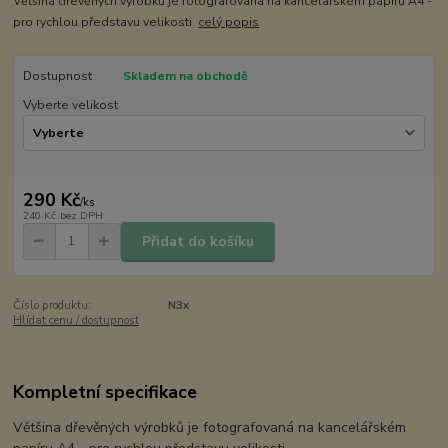
Většina dřevěných výrobků je fotografovaná na kancelářském papíru A4 -
pro rychlou představu velikosti.
celý popis
Dostupnost
Skladem na obchodě
Vyberte velikost
290 Kč
/
ks
240 Kč
bez DPH
Přidat do košíku
Číslo produktu:
N3x
Hlídat cenu / dostupnost
Kompletní specifikace
Většina dřevěných výrobků je fotografovaná na kancelářském