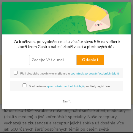
0
ks
CZK
za
0,00 Kč
Menu
Za trpělivost po vyplnění emailu získáte slevu 5% na veškeré
Hledat
zboží krom Gastro balení, zboží v akci a plechových dóz.
Odeslat
Tento web je přístupný jen oprávněným osobám. Heslo Vám
zašleme na požádání. Zadejte, prosím, heslo:
Přeji si odebírat novinky e-mailem dle
podmínek zpracování osobních údajů
.
Souhlasím se
zpracováním osobních údajů
pro účely registrace.
Zavřít
Již od roku 1994 vyrábíme naše originální směsi koření, medolády
(chilli s medem) a jiné kořenářské speciality. Naše receptury
vycházejí ze zkušeností a receptur jejichž sbírka už dosáhla více
jak 500 různých šarží posbíraných téměř po celém světě.