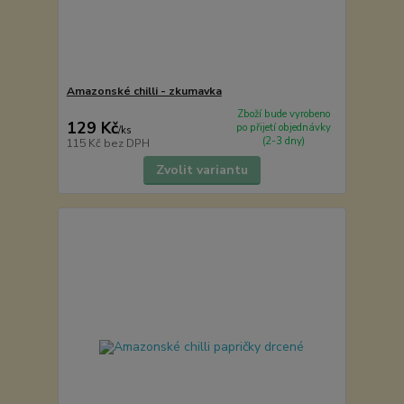
Amazonské chilli - zkumavka
Zboží bude vyrobeno
129 Kč
po přijetí objednávky
/
ks
(2-3 dny)
115 Kč
bez DPH
Zvolit variantu