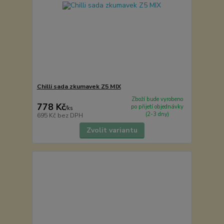
Chilli sada zkumavek Z5 MIX
Zboží bude vyrobeno
778 Kč
po přijetí objednávky
/
ks
(2-3 dny)
695 Kč
bez DPH
Zvolit variantu