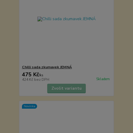
Chilli sada zkumavek JEMNÁ
475 Kč
/
ks
Skladem
424 Kč
bez DPH
Zvolit variantu
Novinka