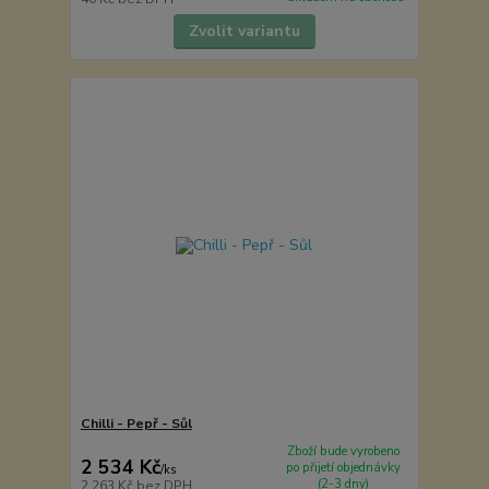
Zvolit variantu
Chilli - Pepř - Sůl
Zboží bude vyrobeno
2 534 Kč
po přijetí objednávky
/
ks
(2-3 dny)
2 263 Kč
bez DPH