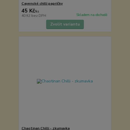
Cayenské chilli papričky
45 Kč
/
ks
Skladem na obchodě
40 Kč
bez DPH
Zvolit variantu
Chaotinan Chilli - zkumavka