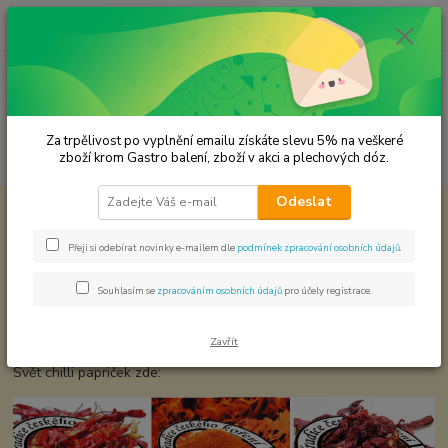
0
ks
CZK
za
0,00 Kč
Menu
Za trpělivost po vyplnění emailu získáte slevu 5% na veškeré
Hledat
zboží krom Gastro balení, zboží v akci a plechových dóz.
Odeslat
Úvod
Chilli svět papriček
Chilli svět papriček
Přeji si odebírat novinky e-mailem dle
podmínek zpracování osobních údajů
.
Souhlasím se
zpracováním osobních údajů
pro účely registrace.
Na této kategorii usilovně pracujeme. Pro okamžitý nákup můžete
však kliknou na obrázek a bude přesměrováni na stránky Koření
od Samuela
Zavřít
Svět chilli papriček zde: