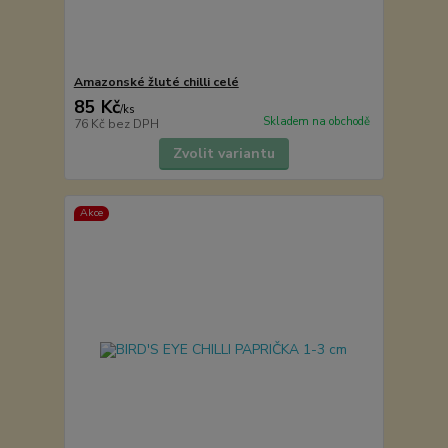
Amazonské žluté chilli celé
85 Kč
/
ks
Skladem na obchodě
76 Kč
bez DPH
Zvolit variantu
Akce