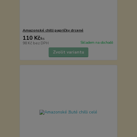
Amazonské chilli papričky drcené
110 Kč
/
ks
Skladem na obchodě
98 Kč
bez DPH
Zvolit variantu