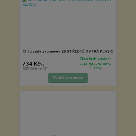
Chilli sada zkumavek Z5 STŘEDNĚ OSTRÁ KLASIC
Zboží bude vyrobeno
734 Kč
po přijetí objednávky
/
ks
(2-3 dny)
655 Kč
bez DPH
Zvolit variantu