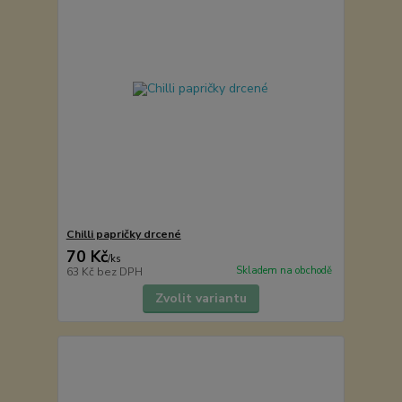
Chilli papričky drcené
70 Kč
/
ks
Skladem na obchodě
63 Kč
bez DPH
Zvolit variantu