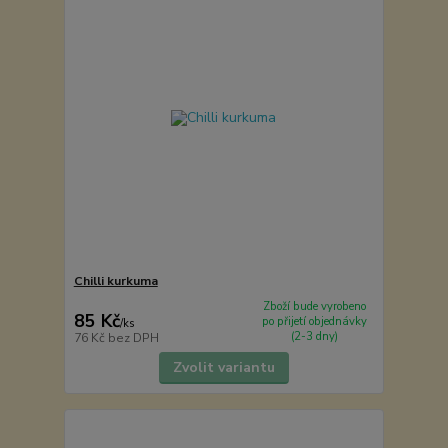
Chilli kurkuma
Zboží bude vyrobeno
85 Kč
po přijetí objednávky
/
ks
(2-3 dny)
76 Kč
bez DPH
Zvolit variantu