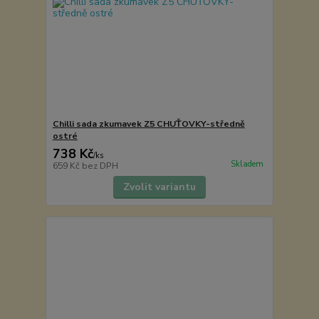
Chilli sada zkumavek Z5 CHUŤOVKY-středně
ostré
738 Kč
/
ks
Skladem
659 Kč
bez DPH
Zvolit variantu