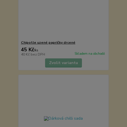
Chipotle uzené papričky drcené
45 Kč
/
ks
Skladem na obchodě
40 Kč
bez DPH
Zvolit variantu