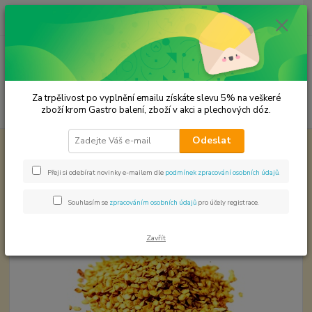
0
ks
CZK
za
0,00 Kč
Menu
Za trpělivost po vyplnění emailu získáte slevu 5% na veškeré
Hledat
zboží krom Gastro balení, zboží v akci a plechových dóz.
Odeslat
Úvod
Chilli svět papriček
Chilli semena
Chilli semena
Přeji si odebírat novinky e-mailem dle
podmínek zpracování osobních údajů
.
Souhlasím se
zpracováním osobních údajů
pro účely registrace.
Zavřít