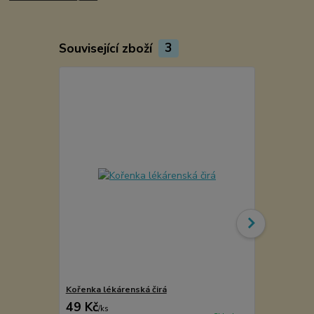
Související zboží
3
Kořenka lékárenská čirá
Etiketa na k
49 Kč
5 Kč
/
ks
/
ks