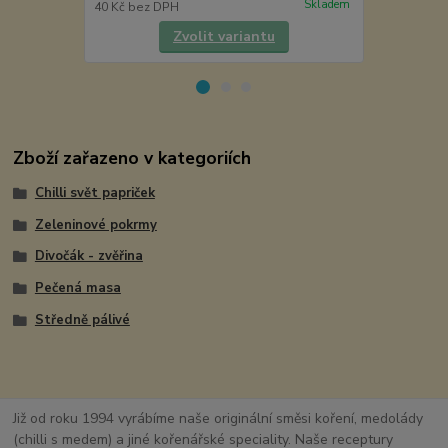
Skladem
40 Kč
bez DPH
4 Kč
bez DP
Zvolit variantu
Zboží zařazeno v kategoriích
Chilli svět papriček
Zeleninové pokrmy
Divočák - zvěřina
Pečená masa
Středně pálivé
Již od roku 1994 vyrábíme naše originální směsi koření, medolády
(chilli s medem) a jiné kořenářské speciality. Naše receptury