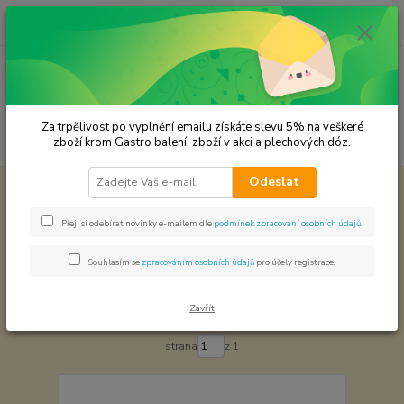
0
ks
CZK
za
0,00 Kč
Menu
Za trpělivost po vyplnění emailu získáte slevu 5% na veškeré
Hledat
zboží krom Gastro balení, zboží v akci a plechových dóz.
Odeslat
Úvod
Premium koření
Prémium koření - směs koření
Prémium koření - směs koření
Přeji si odebírat novinky e-mailem dle
podmínek zpracování osobních údajů
.
Souhlasím se
zpracováním osobních údajů
pro účely registrace.
Nejnovější
Nejlevnější
Nejdražší
Zavřít
Zobrazuji 1-6 z 6
strana
z 1