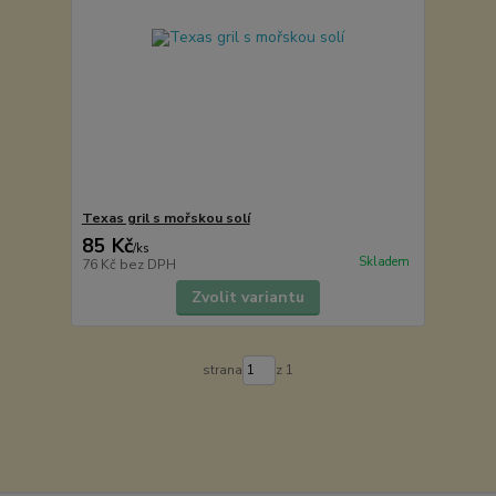
Texas gril s mořskou solí
85 Kč
/
ks
Skladem
76 Kč
bez DPH
Zvolit variantu
strana
z 1