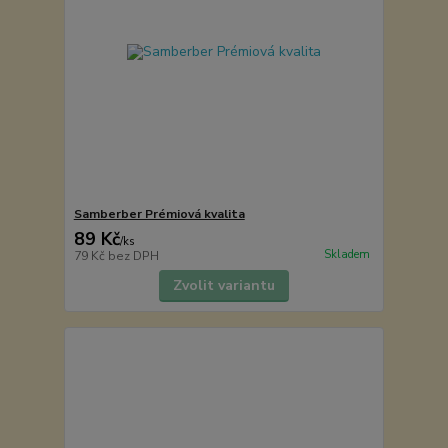
Samberber Prémiová kvalita
89 Kč
/
ks
Skladem
79 Kč
bez DPH
Zvolit variantu