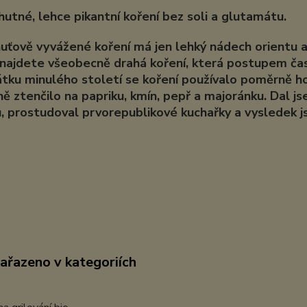
hutné, lehce pikantní koření bez soli a glutamátu.
uťově vyvážené koření má jen lehký nádech orientu a 
 najdete všeobecně drahá koření, která postupem času
tku minulého století se koření používalo poměrně h
ě ztenčilo na papriku, kmín, pepř a majoránku. Dal 
, prostudoval prvorepublikové kuchařky a vysledek
zařazeno v kategoriích