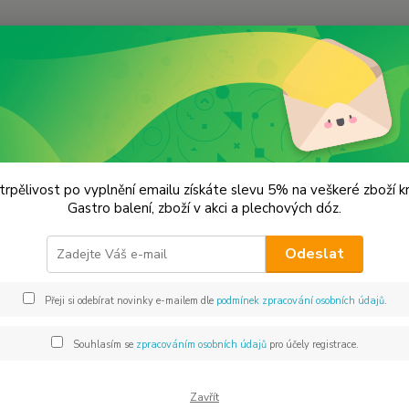
Hledat
remium koření
Samberber Prémiová kvalita
erber Prémiová kvalita
trpělivost po vyplnění emailu získáte slevu 5% na veškeré zboží 
Gastro balení, zboží v akci a plechových dóz.
Samber
Odeslat
omáčky
nebo h
Přeji si odebírat novinky e-mailem dle
podmínek zpracování osobních údajů
.
Toto c
nejlepš
Souhlasím se
zpracováním osobních údajů
pro účely registrace.
Dos
Zavřít