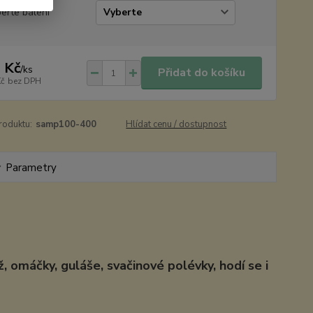
erte balení
 Kč
/
ks
Přidat do košíku
Kč
bez DPH
roduktu:
samp100-400
Hlídat cenu / dostupnost
Parametry
 omáčky, guláše, svačinové polévky, hodí se i