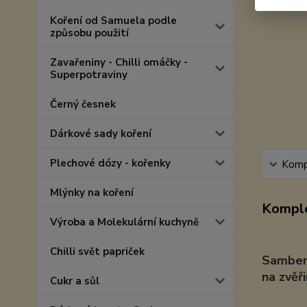
Koření od Samuela podle
způsobu použití
Zavařeniny - Chilli omáčky -
Superpotraviny
Černý česnek
Dárkové sady koření
Plechové dózy - kořenky
Kompl
Mlýnky na koření
Komple
Výroba a Molekulární kuchyně
Chilli svět papriček
Samberb
na zvěř
Cukr a sůl