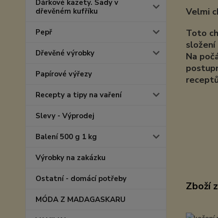
Dárkové kazety. Sady v
Velmi c
dřevěném kufříku
Pepř
Toto ch
složení
Dřevěné výrobky
Na počá
postupn
Papírové výřezy
receptů
Recepty a tipy na vaření
Slevy - Výprodej
Balení 500 g 1 kg
Výrobky na zakázku
Ostatní - domácí potřeby
Zboží 
MÓDA Z MADAGASKARU