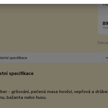
Vyb
89
79 
Číslo p
etní specifikace
tní specifikace
er - grilování, pečená masa hovězí, vepřová a drůbež,
inu, bažanta nebo husu.