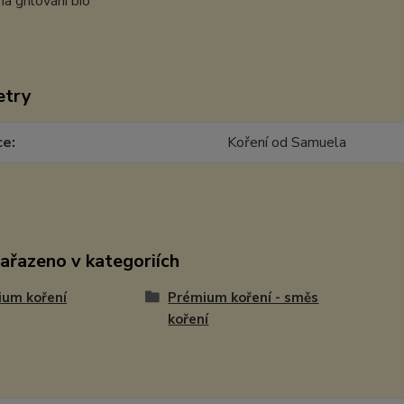
etry
ce
Koření od Samuela
zařazeno v kategoriích
ium koření
Prémium koření - směs
koření