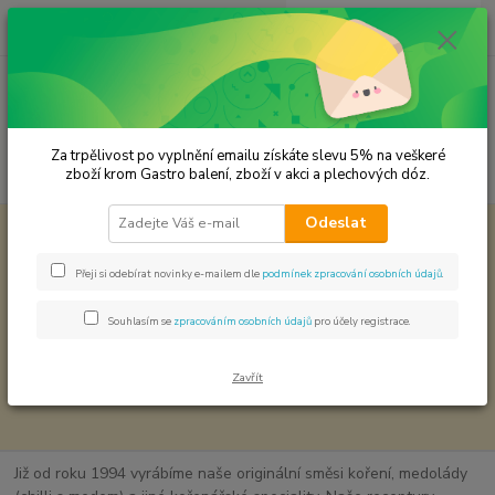
0
ks
CZK
za
0,00 Kč
Menu
Za trpělivost po vyplnění emailu získáte slevu 5% na veškeré
Hledat
zboží krom Gastro balení, zboží v akci a plechových dóz.
Odeslat
Úvod
Novinky
Novinky
Přeji si odebírat novinky e-mailem dle
podmínek zpracování osobních údajů
.
strana
z 1
Souhlasím se
zpracováním osobních údajů
pro účely registrace.
strana
z 1
Zavřít
Již od roku 1994 vyrábíme naše originální směsi koření, medolády