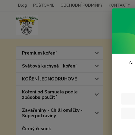
Blog
POŠTOVNÉ
OBCHODNÍ PODMÍNKY
KONTAKTY
Premium koření
Za 
Světová kuchyně - koření
KOŘENÍ JEDNODRUHOVÉ
Koření od Samuela podle
způsobu použití
Zavařeniny - Chilli omáčky -
Superpotraviny
Černý česnek