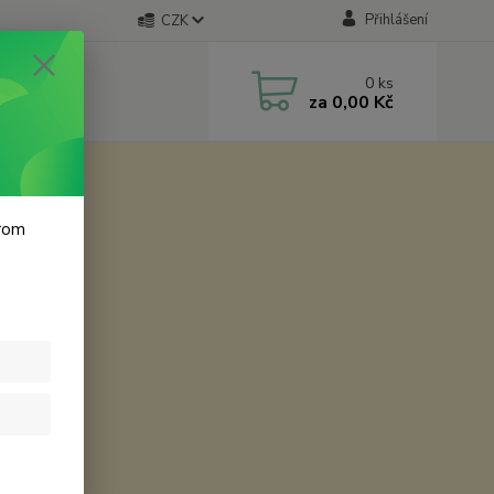
Přihlášení
CZK
0
ks
za
0,00 Kč
krom