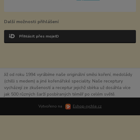
Další možnosti přihlášení
Přihlásit přes mojeID
Již od roku 1994 vyrábíme naše originální směsi koření, medolády
(chilli s medem) a jiné kořenářské speciality. Naše receptury
vycházejí ze zkušeností a receptur jejichž sbírka už dosáhla více
jak 500 různých šarží posbíraných téměř po celém světě.
Vytvořeno na
Eshop-rychle.cz