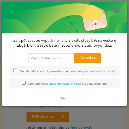
0
ks
CZK
za
0,00 Kč
Menu
Za trpělivost po vyplnění emailu získáte slevu 5% na veškeré
Hledat
zboží krom Gastro balení, zboží v akci a plechových dóz.
Odeslat
Přihlášení
Přeji si odebírat novinky e-mailem dle
podmínek zpracování osobních údajů
.
Email
*
Souhlasím se
zpracováním osobních údajů
pro účely registrace.
Heslo
*
Zavřít
Zaslat zapomenuté heslo
Přihlásit se
Ještě nemám účet, chci se
Registrovat