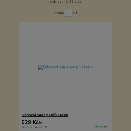
Zobrazuji 1-11 z 11
strana
z 1
Dárková sada pepřů Klasik
529 Kč
/
ks
Skladem
472 Kč
bez DPH