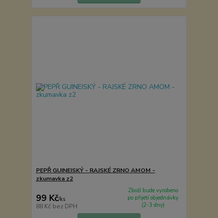
PEPŘ GUINEISKÝ - RAJSKÉ ZRNO AMOM -
zkumavka z2
Zboží bude vyrobeno
99 Kč
po přijetí objednávky
/
ks
(2-3 dny)
88 Kč
bez DPH