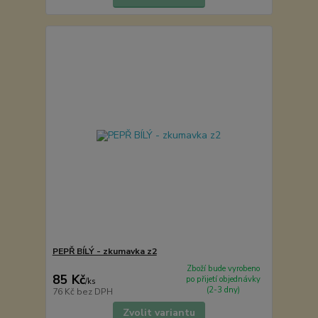
PEPŘ BÍLÝ - zkumavka z2
Zboží bude vyrobeno
85 Kč
po přijetí objednávky
/
ks
(2-3 dny)
76 Kč
bez DPH
Zvolit variantu