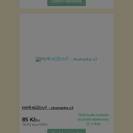
Zvolit variantu
PEPŘ RŮŽOVÝ - zkumavka z2
Zboží bude vyrobeno
85 Kč
po přijetí objednávky
/
ks
(2-3 dny)
76 Kč
bez DPH