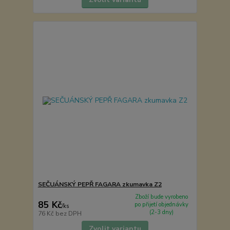
SEČUÁNSKÝ PEPŘ FAGARA zkumavka Z2
Zboží bude vyrobeno
85 Kč
po přijetí objednávky
/
ks
(2-3 dny)
76 Kč
bez DPH
Zvolit variantu