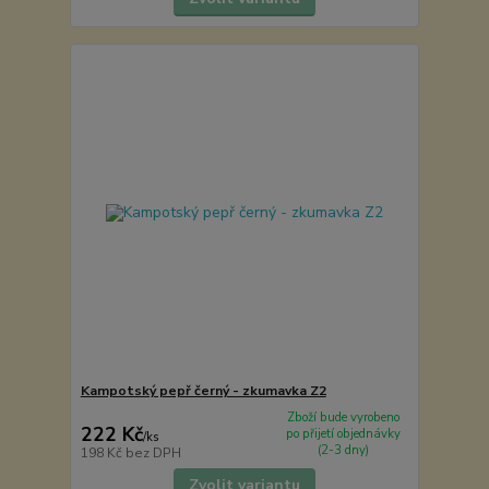
Kampotský pepř černý - zkumavka Z2
Zboží bude vyrobeno
222 Kč
po přijetí objednávky
/
ks
(2-3 dny)
198 Kč
bez DPH
Zvolit variantu