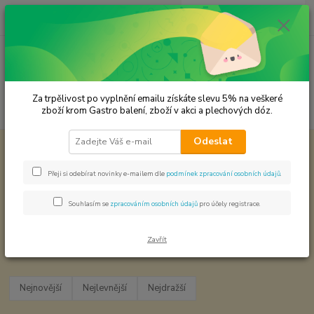
0
ks
CZK
za
0,00 Kč
Menu
Za trpělivost po vyplnění emailu získáte slevu 5% na veškeré
Hledat
zboží krom Gastro balení, zboží v akci a plechových dóz.
Odeslat
Úvod
Dárkové sady koření
Baleno ve zkumavce Z2 - Koření - Chilli
Pepře - Zkumavka Z2 - malá - 1,6x18 cm
Přeji si odebírat novinky e-mailem dle
podmínek zpracování osobních údajů
.
Pepře - Zkumavka Z2 - malá -
1,6x18 cm
Souhlasím se
zpracováním osobních údajů
pro účely registrace.
Zavřít
Nejnovější
Nejlevnější
Nejdražší