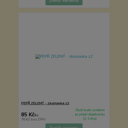
Zvolit variantu
PEPŘ ZELENÝ - zkumavka z2
Zboží bude vyrobeno
85 Kč
po přijetí objednávky
/
ks
(2-3 dny)
76 Kč
bez DPH
Zvolit variantu