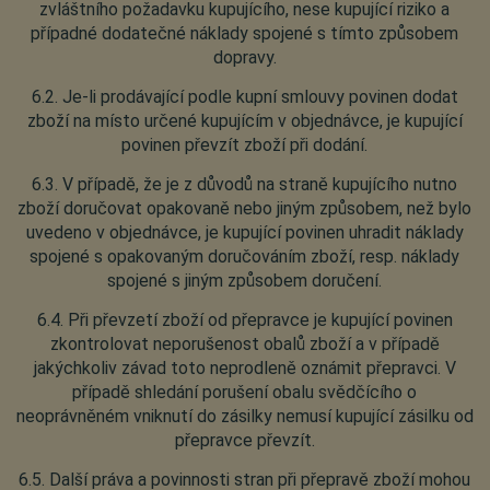
zvláštního požadavku kupujícího, nese kupující riziko a
případné dodatečné náklady spojené s tímto způsobem
dopravy.
6.2. Je-li prodávající podle kupní smlouvy povinen dodat
zboží na místo určené kupujícím v objednávce, je kupující
povinen převzít zboží při dodání.
6.3. V případě, že je z důvodů na straně kupujícího nutno
zboží doručovat opakovaně nebo jiným způsobem, než bylo
uvedeno v objednávce, je kupující povinen uhradit náklady
spojené s opakovaným doručováním zboží, resp. náklady
spojené s jiným způsobem doručení.
6.4. Při převzetí zboží od přepravce je kupující povinen
zkontrolovat neporušenost obalů zboží a v případě
jakýchkoliv závad toto neprodleně oznámit přepravci. V
případě shledání porušení obalu svědčícího o
neoprávněném vniknutí do zásilky nemusí kupující zásilku od
přepravce převzít.
6.5. Další práva a povinnosti stran při přepravě zboží mohou