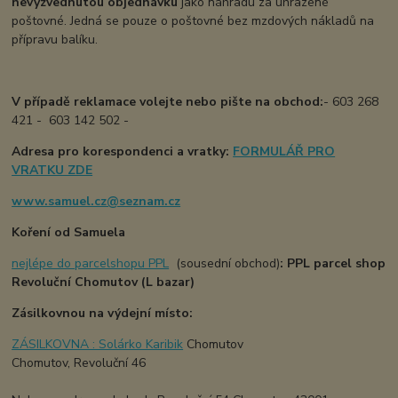
nevyzvednutou objednávku
jako náhradu za uhrazené
poštovné. Jedná se pouze o poštovné bez mzdových nákladů na
přípravu balíku.
V případě reklamace volejte nebo pište na obchod:
- 603 268
421 - 603 142 502 -
Adresa pro korespondenci a vratky:
FORMULÁŘ PRO
VRATKU ZDE
www.samuel.cz@seznam.cz
Koření od Samuela
nejlépe do parcelshopu PPL
(sousední obchod)
:
PPL parcel shop
Revoluční Chomutov (L bazar)
Zásilkovnou na výdejní místo:
ZÁSILKOVNA : Solárko Karibik
Chomutov
Chomutov, Revoluční 46