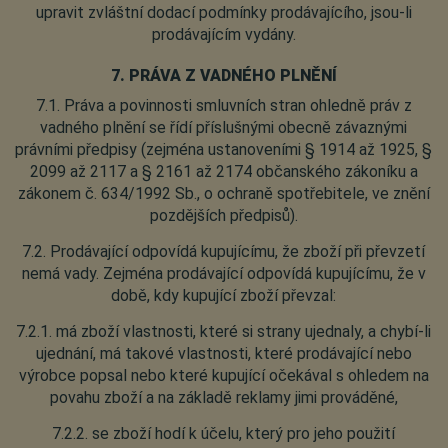
upravit zvláštní dodací podmínky prodávajícího, jsou-li
prodávajícím vydány.
7. PRÁVA Z VADNÉHO PLNĚNÍ
7.1. Práva a povinnosti smluvních stran ohledně práv z
vadného plnění se řídí příslušnými obecně závaznými
právními předpisy (zejména ustanoveními § 1914 až 1925, §
2099 až 2117 a § 2161 až 2174 občanského zákoníku a
zákonem č. 634/1992 Sb., o ochraně spotřebitele, ve znění
pozdějších předpisů).
7.2. Prodávající odpovídá kupujícímu, že zboží při převzetí
nemá vady. Zejména prodávající odpovídá kupujícímu, že v
době, kdy kupující zboží převzal:
7.2.1. má zboží vlastnosti, které si strany ujednaly, a chybí-li
ujednání, má takové vlastnosti, které prodávající nebo
výrobce popsal nebo které kupující očekával s ohledem na
povahu zboží a na základě reklamy jimi prováděné,
7.2.2. se zboží hodí k účelu, který pro jeho použití