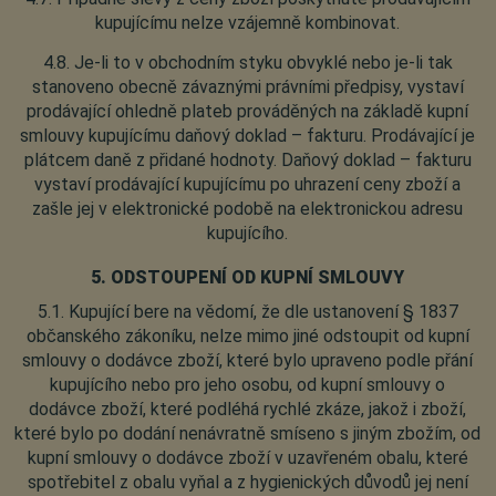
kupujícímu nelze vzájemně kombinovat.
4.8. Je-li to v obchodním styku obvyklé nebo je-li tak
stanoveno obecně závaznými právními předpisy, vystaví
prodávající ohledně plateb prováděných na základě kupní
smlouvy kupujícímu daňový doklad – fakturu. Prodávající je
plátcem daně z přidané hodnoty. Daňový doklad – fakturu
vystaví prodávající kupujícímu po uhrazení ceny zboží a
zašle jej v elektronické podobě na elektronickou adresu
kupujícího.
5. ODSTOUPENÍ OD KUPNÍ SMLOUVY
5.1. Kupující bere na vědomí, že dle ustanovení § 1837
občanského zákoníku, nelze mimo jiné odstoupit od kupní
smlouvy o dodávce zboží, které bylo upraveno podle přání
kupujícího nebo pro jeho osobu, od kupní smlouvy o
dodávce zboží, které podléhá rychlé zkáze, jakož i zboží,
které bylo po dodání nenávratně smíseno s jiným zbožím, od
kupní smlouvy o dodávce zboží v uzavřeném obalu, které
spotřebitel z obalu vyňal a z hygienických důvodů jej není