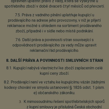
oprávněn uplatnit právo z vady, která se vyskytne u
spotřebního zboží v době dvaceti čtyř měsíců od převzetí.
7.5. Práva z vadného plnění uplatňuje kupující u
prodávajícího na adrese jeho provozovny, v níž je přijetí
reklamace možné s ohledem na sortiment prodávaného
zboží, případně i v sídle nebo místě podnikání.
7.6. Další práva a povinnosti stran související s
odpovědností prodávajícího za vady může upravit
reklamační řád prodávajícího.
8. DALŠÍ PRÁVA A POVINNOSTI SMLUVNÍCH STRAN
8.1. Kupující nabývá vlastnictví ke zboží zaplacením celé
kupní ceny zboží.
8.2. Prodávající není ve vztahu ke kupujícímu vázán žádnými
kodexy chování ve smyslu ustanovení § 1826 odst. 1 písm.
e) občanského zákoníku.
K mimosoudnímu řešení spotřebitelských sporů
z kupní smlouvy je příslušná Česká obchodní