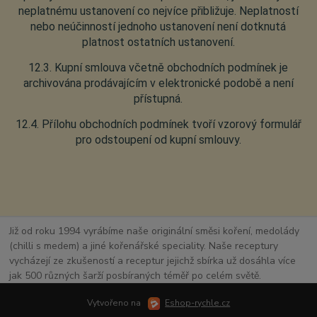
neplatnému ustanovení co nejvíce přibližuje. Neplatností
nebo neúčinností jednoho ustanovení není dotknutá
platnost ostatních ustanovení.
12.3. Kupní smlouva včetně obchodních podmínek je
archivována prodávajícím v elektronické podobě a není
přístupná.
12.4. Přílohu obchodních podmínek tvoří vzorový formulář
pro odstoupení od kupní smlouvy.
Již od roku 1994 vyrábíme naše originální směsi koření, medolády
(chilli s medem) a jiné kořenářské speciality. Naše receptury
vycházejí ze zkušeností a receptur jejichž sbírka už dosáhla více
jak 500 různých šarží posbíraných téměř po celém světě.
Vytvořeno na
Eshop-rychle.cz