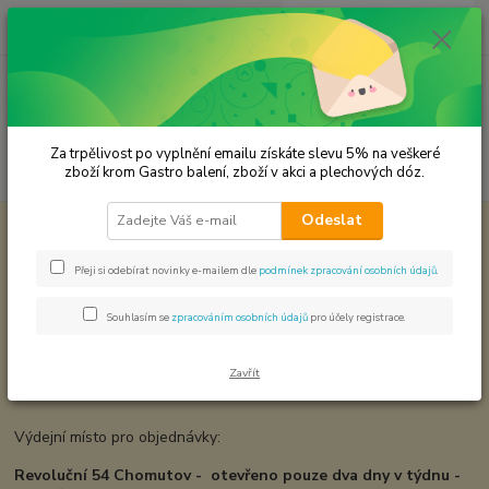
0
ks
CZK
za
0,00 Kč
Menu
Za trpělivost po vyplnění emailu získáte slevu 5% na veškeré
Hledat
zboží krom Gastro balení, zboží v akci a plechových dóz.
Odeslat
Úvod
OBCHODNÍ PODMÍNKY
Obchodní podmínky
Přeji si odebírat novinky e-mailem dle
podmínek zpracování osobních údajů
.
Od 12.7 2026 do 30.7.2026
CELOZÁVODNÍ DOVOLENÁ.
Souhlasím se
zpracováním osobních údajů
pro účely registrace.
Objednávky přijaté v tomto termínu budou postupně vyřízené
až
po 1.8.2026
Zavřít
Výdejní místo pro objednávky:
Revoluční 54 Chomutov - otevřeno pouze dva dny v týdnu -