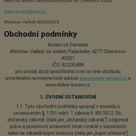
Nebo na adresu obchodu:Revoluční 54 Chomutov 43001
dobre.koreni@post.cz
Břetislav Vaňkát 603491829
Obchodní podmínky
Koření od Samuela
Břetislav Vaňkát se sídlem Palackého 4277 Chomutov
43001
IČO: 62200488
pro prodej zboží prostřednictvím on-line obchodu
umístěného na internetové adrese
www.koreni-samuel.cz
a
www.dobre-koreni.cz
1. ÚVODNÍ USTANOVENÍ
1.1. Tyto obchodní podmínky upravují v souladu s
ustanovením § 1751 odst. 1 zákona č. 89/2012 Sb.,
občanský zákoník (dále jen „občanský zákoník“) vzájemná
práva a povinnosti smluvních stran vzniklé v souvislosti
nebo na základě kupní smlouvy (dále jen „kupní smlouva“)