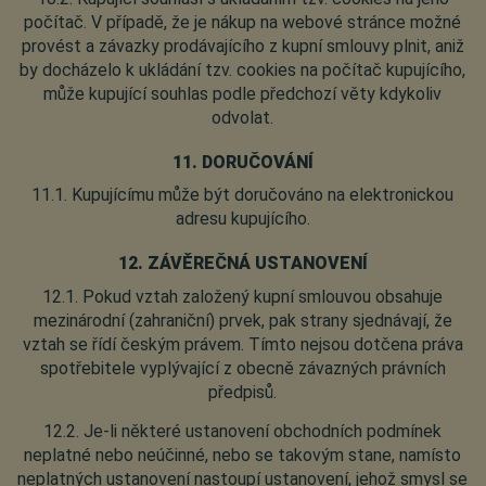
počítač. V případě, že je nákup na webové stránce možné
provést a závazky prodávajícího z kupní smlouvy plnit, aniž
by docházelo k ukládání tzv. cookies na počítač kupujícího,
může kupující souhlas podle předchozí věty kdykoliv
odvolat.
11. DORUČOVÁNÍ
11.1. Kupujícímu může být doručováno na elektronickou
adresu kupujícího.
12. ZÁVĚREČNÁ USTANOVENÍ
12.1. Pokud vztah založený kupní smlouvou obsahuje
mezinárodní (zahraniční) prvek, pak strany sjednávají, že
vztah se řídí českým právem. Tímto nejsou dotčena práva
spotřebitele vyplývající z obecně závazných právních
předpisů.
12.2. Je-li některé ustanovení obchodních podmínek
neplatné nebo neúčinné, nebo se takovým stane, namísto
neplatných ustanovení nastoupí ustanovení, jehož smysl se