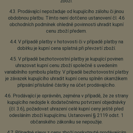
zboží.
4.3. Prodávající nepožaduje od kupujícího zálohu či jinou
obdobnou platbu. Tímto není dotčeno ustanovení čl. 4.6
obchodních podmínek ohledně povinnosti uhradit kupní
cenu zboží předem.
4.4. V případě platby v hotovosti či v případě platby na
dobírku je kupní cena splatná při převzetí zboží.
4.5. V případě bezhotovostní platby je kupující povinen
uhrazovat kupní cenu zboží společně s uvedením
variabilního symbolu platby. V případě bezhotovostní platby
je závazek kupujícího uhradit kupní cenu splněn okamžikem
připsání příslušné částky na účet prodávajícího.
4.6. Prodávající je oprávněn, zejména v případě, že ze strany
kupujícího nedojde k dodatečnému potvrzení objednávky
(čl. 3.6), požadovat uhrazení celé kupní ceny ještě před
odesláním zboží kupujícímu. Ustanovení § 2119 odst. 1
občanského zákoníku se nepoužije.
4.7. Případné slevy z ceny zboží poskytnuté prodávajícím