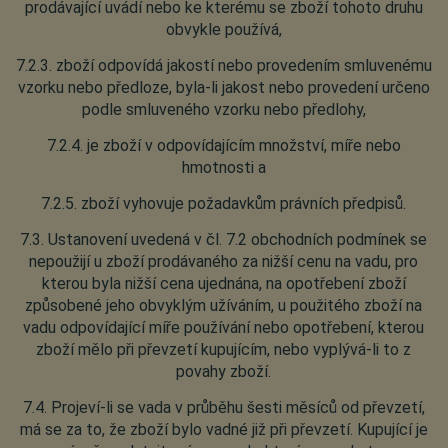
prodávající uvádí nebo ke kterému se zboží tohoto druhu
obvykle používá,
7.2.3. zboží odpovídá jakostí nebo provedením smluvenému
vzorku nebo předloze, byla-li jakost nebo provedení určeno
podle smluveného vzorku nebo předlohy,
7.2.4. je zboží v odpovídajícím množství, míře nebo
hmotnosti a
7.2.5. zboží vyhovuje požadavkům právních předpisů.
7.3. Ustanovení uvedená v čl. 7.2 obchodních podmínek se
nepoužijí u zboží prodávaného za nižší cenu na vadu, pro
kterou byla nižší cena ujednána, na opotřebení zboží
způsobené jeho obvyklým užíváním, u použitého zboží na
vadu odpovídající míře používání nebo opotřebení, kterou
zboží mělo při převzetí kupujícím, nebo vyplývá-li to z
povahy zboží.
7.4. Projeví-li se vada v průběhu šesti měsíců od převzetí,
má se za to, že zboží bylo vadné již při převzetí. Kupující je