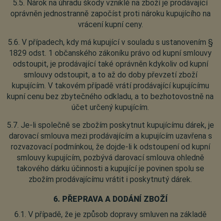
5.5. Nárok na úhradu škody vzniklé na zboží je prodávající
oprávněn jednostranně započíst proti nároku kupujícího na
vrácení kupní ceny.
5.6. V případech, kdy má kupující v souladu s ustanovením §
1829 odst. 1 občanského zákoníku právo od kupní smlouvy
odstoupit, je prodávající také oprávněn kdykoliv od kupní
smlouvy odstoupit, a to až do doby převzetí zboží
kupujícím. V takovém případě vrátí prodávající kupujícímu
kupní cenu bez zbytečného odkladu, a to bezhotovostně na
účet určený kupujícím.
5.7. Je-li společně se zbožím poskytnut kupujícímu dárek, je
darovací smlouva mezi prodávajícím a kupujícím uzavřena s
rozvazovací podmínkou, že dojde-li k odstoupení od kupní
smlouvy kupujícím, pozbývá darovací smlouva ohledně
takového dárku účinnosti a kupující je povinen spolu se
zbožím prodávajícímu vrátit i poskytnutý dárek.
6. PŘEPRAVA A DODÁNÍ ZBOŽÍ
6.1. V případě, že je způsob dopravy smluven na základě