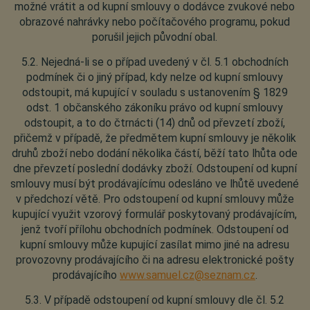
možné vrátit a od kupní smlouvy o dodávce zvukové nebo
obrazové nahrávky nebo počítačového programu, pokud
porušil jejich původní obal.
5.2. Nejedná-li se o případ uvedený v čl. 5.1 obchodních
podmínek či o jiný případ, kdy nelze od kupní smlouvy
odstoupit, má kupující v souladu s ustanovením § 1829
odst. 1 občanského zákoníku právo od kupní smlouvy
odstoupit, a to do čtrnácti (14) dnů od převzetí zboží,
přičemž v případě, že předmětem kupní smlouvy je několik
druhů zboží nebo dodání několika částí, běží tato lhůta ode
dne převzetí poslední dodávky zboží. Odstoupení od kupní
smlouvy musí být prodávajícímu odesláno ve lhůtě uvedené
v předchozí větě. Pro odstoupení od kupní smlouvy může
kupující využit vzorový formulář poskytovaný prodávajícím,
jenž tvoří přílohu obchodních podmínek. Odstoupení od
kupní smlouvy může kupující zasílat mimo jiné na adresu
provozovny prodávajícího či na adresu elektronické pošty
prodávajícího
www.samuel.cz@seznam.cz
.
5.3. V případě odstoupení od kupní smlouvy dle čl. 5.2