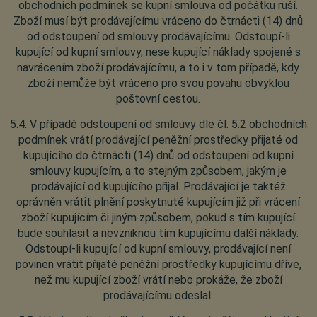
obchodních podmínek se kupní smlouva od počátku ruší.
Zboží musí být prodávajícímu vráceno do čtrnácti (14) dnů
od odstoupení od smlouvy prodávajícímu. Odstoupí-li
kupující od kupní smlouvy, nese kupující náklady spojené s
navrácením zboží prodávajícímu, a to i v tom případě, kdy
zboží nemůže být vráceno pro svou povahu obvyklou
poštovní cestou.
5.4. V případě odstoupení od smlouvy dle čl. 5.2 obchodních
podmínek vrátí prodávající peněžní prostředky přijaté od
kupujícího do čtrnácti (14) dnů od odstoupení od kupní
smlouvy kupujícím, a to stejným způsobem, jakým je
prodávající od kupujícího přijal. Prodávající je taktéž
oprávněn vrátit plnění poskytnuté kupujícím již při vrácení
zboží kupujícím či jiným způsobem, pokud s tím kupující
bude souhlasit a nevzniknou tím kupujícímu další náklady.
Odstoupí-li kupující od kupní smlouvy, prodávající není
povinen vrátit přijaté peněžní prostředky kupujícímu dříve,
než mu kupující zboží vrátí nebo prokáže, že zboží
prodávajícímu odeslal.