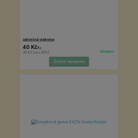
Jablečná vláknina
40 Kč
/
ks
Skladem
36 Kč
bez DPH
Zvolit variantu