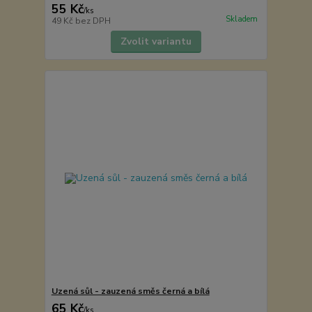
55 Kč
/
ks
Skladem
49 Kč
bez DPH
Zvolit variantu
Uzená sůl - zauzená směs černá a bílá
65 Kč
/
ks