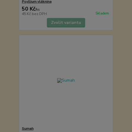
Psyllium vláknina
50 Kč
/
ks
Skladem
45 Kč
bez DPH
Zvolit variantu
Sumah