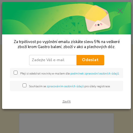
0
ks
CZK
za
0,00 Kč
Menu
Hledat
Za trpělivost po vyplnění emailu získáte slevu 5% na veškeré
zboží krom Gastro balení, zboží v akci a plechových dóz.
Úvod
Výroba a Molekulární kuchyně
Ostatní
Odeslat
Ostatní
Přeji si odebírat novinky e-mailem dle
podmínek zpracování osobních údajů
.
Nejnovější
Nejlevnější
Nejdražší
Souhlasím se
zpracováním osobních údajů
pro účely registrace.
Zobrazuji 1-21 z 21
Zavřít
strana
z 1