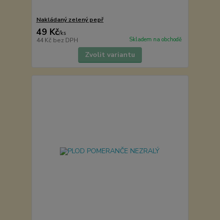
Nakládaný zelený pepř
49 Kč
/
ks
Skladem na obchodě
44 Kč
bez DPH
Zvolit variantu