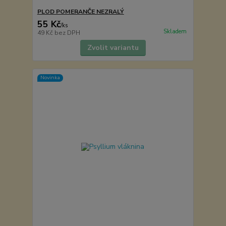
PLOD POMERANČE NEZRALÝ
55 Kč
/
ks
Skladem
49 Kč
bez DPH
Zvolit variantu
Novinka