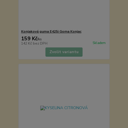
Konjaková guma E425i Goma Konjac
159 Kč
/
ks
Skladem
142 Kč
bez DPH
Zvolit variantu