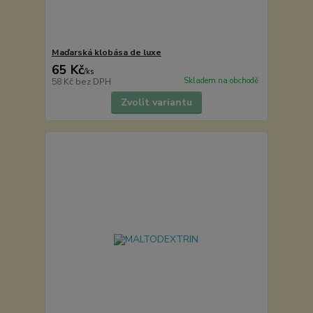
Maďarská klobása de luxe
65 Kč
/
ks
Skladem na obchodě
58 Kč
bez DPH
Zvolit variantu