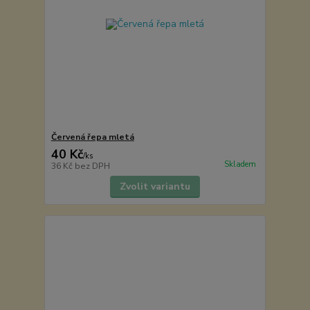
Červená řepa mletá
40 Kč
/
ks
Skladem
36 Kč
bez DPH
Zvolit variantu