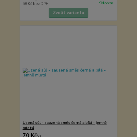
Skladem
58 Kč
bez DPH
Zvolit variantu
Uzená sůl - zauzená směs černá a bílá - jemně
mletá
70 Kč
/
ks