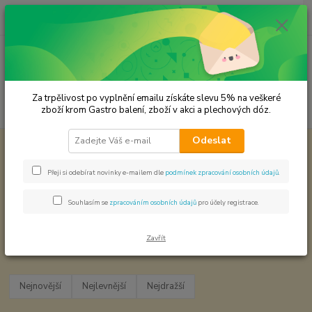
0
ks
CZK
za
0,00 Kč
Menu
Za trpělivost po vyplnění emailu získáte slevu 5% na veškeré
Hledat
zboží krom Gastro balení, zboží v akci a plechových dóz.
Odeslat
Úvod
Dárkové sady koření
Baleno ve zkumavce Z2 - Koření - Chilli
Koření - Zkumavka Z2 - malá - 1,6x18 cm
Přeji si odebírat novinky e-mailem dle
podmínek zpracování osobních údajů
.
Koření - Zkumavka Z2 - malá -
1,6x18 cm
Souhlasím se
zpracováním osobních údajů
pro účely registrace.
Zavřít
Nejnovější
Nejlevnější
Nejdražší