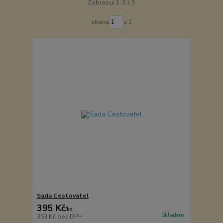
Zobrazuji 1-3 z 3
strana
z 1
Sada Cestovatel
395 Kč
/
ks
Skladem
353 Kč
bez DPH