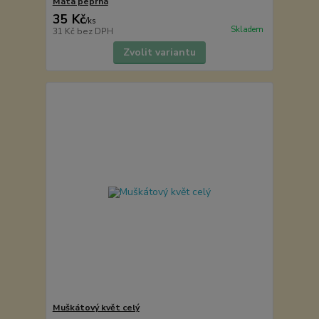
Máta peprná
35 Kč
/
ks
Skladem
31 Kč
bez DPH
Zvolit variantu
Muškátový květ celý