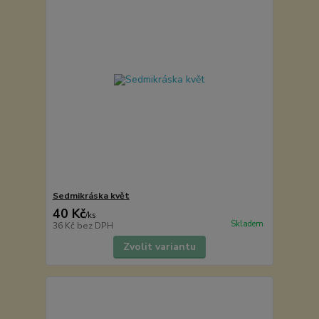
Sedmikráska květ
40 Kč
/
ks
Skladem
36 Kč
bez DPH
Zvolit variantu