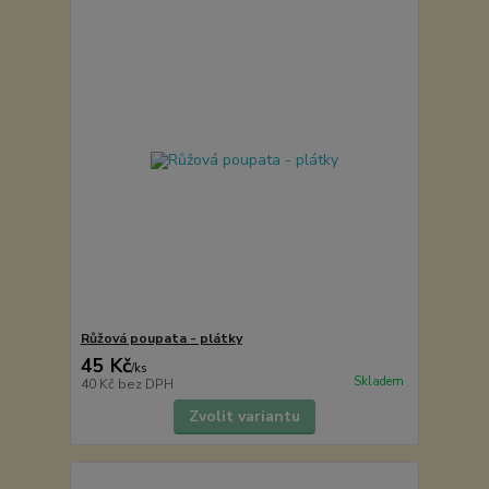
Růžová poupata - plátky
45 Kč
/
ks
Skladem
40 Kč
bez DPH
Zvolit variantu