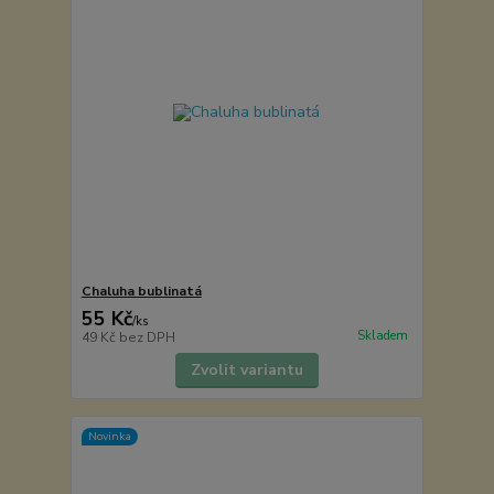
Chaluha bublinatá
55 Kč
/
ks
Skladem
49 Kč
bez DPH
Zvolit variantu
Novinka