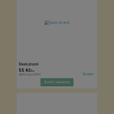
Šípek drcený
55 Kč
/
ks
Skladem
49 Kč
bez DPH
Zvolit variantu