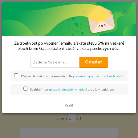
0
ks
CZK
za
0,00 Kč
Menu
Za trpělivost po vyplnění emailu získáte slevu 5% na veškeré
Hledat
zboží krom Gastro balení, zboží v akci a plechových dóz.
Odeslat
Úvod
KOŘENÍ JEDNODRUHOVÉ
Byliny a magie
Byliny a magie
Přeji si odebírat novinky e-mailem dle
podmínek zpracování osobních údajů
.
Souhlasím se
zpracováním osobních údajů
pro účely registrace.
Nejnovější
Nejlevnější
Nejdražší
Zavřít
Zobrazuji 1-35 z 35
strana
z 1