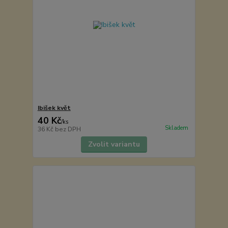
Ibišek květ
40 Kč
/
ks
Skladem
36 Kč
bez DPH
Zvolit variantu