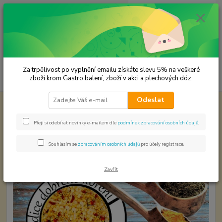
0
ks
CZK
za
0,00 Kč
Menu
Za trpělivost po vyplnění emailu získáte slevu 5% na veškeré
Hledat
zboží krom Gastro balení, zboží v akci a plechových dóz.
Odeslat
Úvod
Premium koření
Texas gril s mořskou solí
Texas gril s mořskou solí
Přeji si odebírat novinky e-mailem dle
podmínek zpracování osobních údajů
.
Souhlasím se
zpracováním osobních údajů
pro účely registrace.
Zavřít