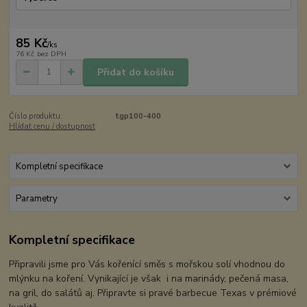
85 Kč
/
ks
76 Kč
bez DPH
Přidat do košíku
Číslo produktu:
tgp100-400
Hlídat cenu / dostupnost
Kompletní specifikace
Parametry
Kompletní specifikace
Připravili jsme pro Vás kořenící směs s mořskou solí vhodnou do
mlýnku na koření. Vynikající je však i na marinády, pečená masa,
na gril, do salátů aj. Připravte si pravé barbecue Texas v prémiové