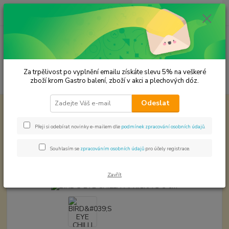
0
ks
CZK
za
0,00 Kč
Menu
Za trpělivost po vyplnění emailu získáte slevu 5% na veškeré
Hledat
zboží krom Gastro balení, zboží v akci a plechových dóz.
Odeslat
Úvod
Chilli svět papriček
BIRD'S EYE CHILLI PAPRIČKA 1-3 cm
BIRD'S EYE CHILLI PAPRIČKA 1-3
Přeji si odebírat novinky e-mailem dle
podmínek zpracování osobních údajů
.
cm
Souhlasím se
zpracováním osobních údajů
pro účely registrace.
Akce
Zavřít