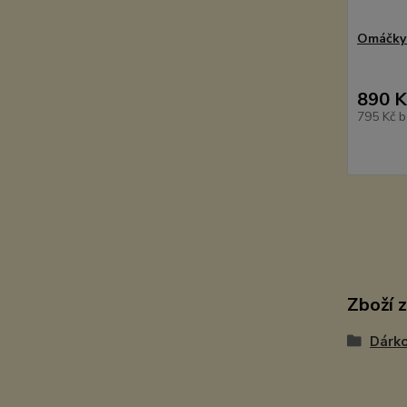
Omáčky 
890 K
795 Kč
b
Zboží 
Dárko