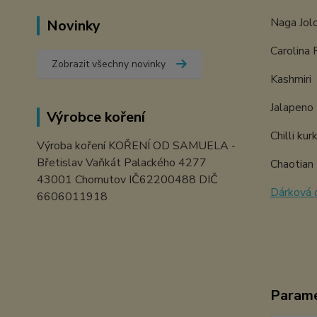
Naga Jolo
Novinky
Carolina
Zobrazit všechny novinky
Kashmiri
Jalapeno
Výrobce koření
Chilli ku
Výroba koření KOŘENÍ OD SAMUELA -
Břetislav Vaňkát Palackého 4277
Chaotian
43001 Chomutov IČ62200488 DIČ
Dárková c
6606011918
Param