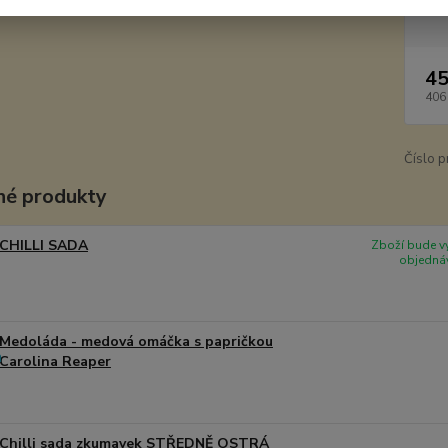
Dos
45
406
Číslo p
é produkty
CHILLI SADA
Zboží bude vy
objednáv
Medoláda - medová omáčka s papričkou
Carolina Reaper
Chilli sada zkumavek STŘEDNĚ OSTRÁ