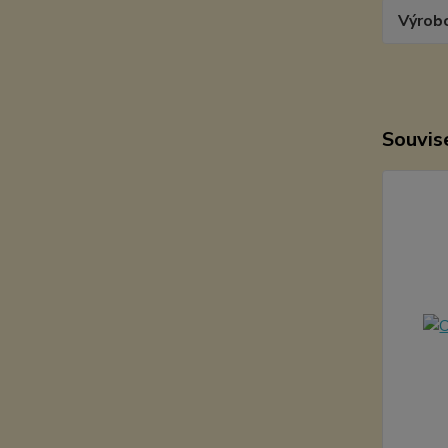
Výrob
Souvise