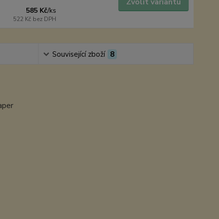
Zvolit variantu
585 Kč
/
ks
522 Kč
bez DPH
Související zboží
8
aper