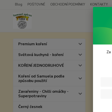
Blog
POŠTOVNÉ
OBCHODNÍ PODMÍNKY
KONTAKTY
Úvod
D
Premium koření
Dárk
Za 
Světová kuchyně - koření
KOŘENÍ JEDNODRUHOVÉ
Koření od Samuela podle
způsobu použití
Zavařeniny - Chilli omáčky -
Superpotraviny
Černý česnek