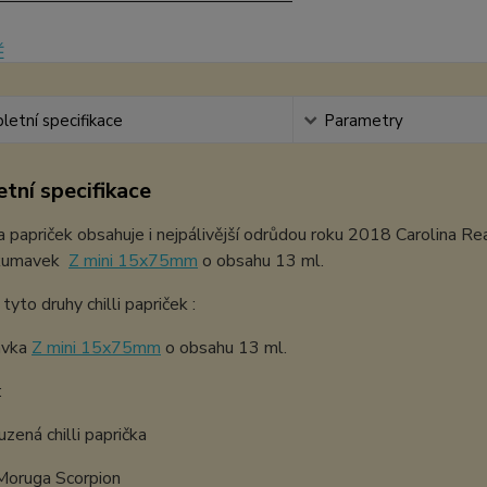
etní specifikace
Parametry
tní specifikace
da papriček obsahuje i nejpálivější odrůdou roku 2018 Carolina Re
zkumavek
Z mini 15x75mm
o obsahu 13 ml.
tyto druhy chilli papriček :
avka
Z mini 15x75mm
o obsahu 13 ml.
:
uzená chilli paprička
 Moruga Scorpion