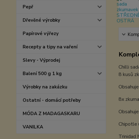
Pepř
Dřevěné výrobky
Papírové výřezy
Kompl
Recepty a tipy na vaření
Komple
Slevy - Výprodej
Chilli sa
Balení 500 g 1 kg
8 kusů 
Obsahuje 
Výrobky na zakázku
8x zkum
Ostatní - domácí potřeby
Obsahuje
MÓDA Z MADAGASKARU
Chipotle 
VANILKA
Trinidad