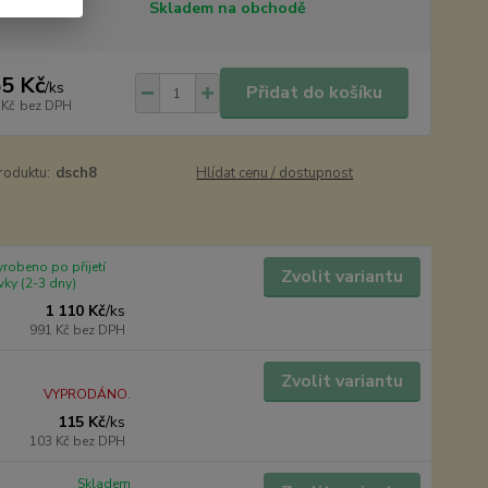
tupnost
Skladem na obchodě
5 Kč
/
ks
Přidat do košíku
 Kč
bez DPH
roduktu:
dsch8
Hlídat cenu / dostupnost
robeno po přijetí
Zvolit variantu
ky (2-3 dny)
1 110 Kč
/
ks
991 Kč
bez DPH
Zvolit variantu
VYPRODÁNO.
115 Kč
/
ks
103 Kč
bez DPH
Skladem