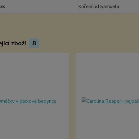
ce
Koření od Samuela
jící zboží
8