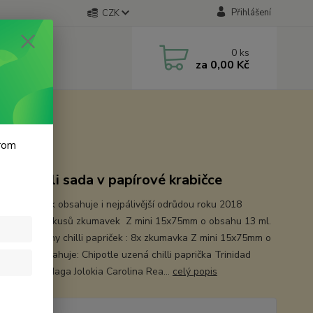
Přihlášení
CZK
0
ks
za
0,00 Kč
krom
ová chilli sada v papírové krabičce
sada papriček obsahuje i nejpálivější odrůdou roku 2018
na Reaper 8 kusů zkumavek Z mini 15x75mm o obsahu 13 ml.
je tyto druhy chilli papriček : 8x zkumavka Z mini 15x75mm o
 13 ml. Obsahuje: Chipotle uzená chilli paprička Trinidad
 Scorpion Naga Jolokia Carolina Rea...
celý popis