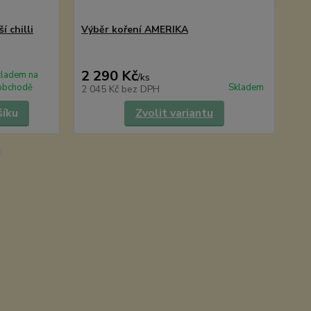
í chilli
Výběr koření AMERIKA
Am
2 290 Kč
1
kladem na
/
ks
obchodě
Skladem
2 045 Kč
bez DPH
98
šíku
Zvolit variantu