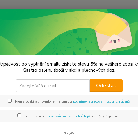
Hledat
árkové sady koření
Dárková chilli sada
ová chilli sada
trpělivost po vyplnění emailu získáte slevu 5% na veškeré zboží 
Gastro balení, zboží v akci a plechových dóz.
Dárk
Odeslat
Chilli 
Caroli
Přeji si odebírat novinky e-mailem dle
podmínek zpracování osobních údajů
.
Obsahu
obsahu
Souhlasím se
zpracováním osobních údajů
pro účely registrace.
Moruga
Zavřít