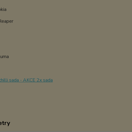
kia
 Reaper
rkuma
hilli sada - AKCE 2x sada
etry