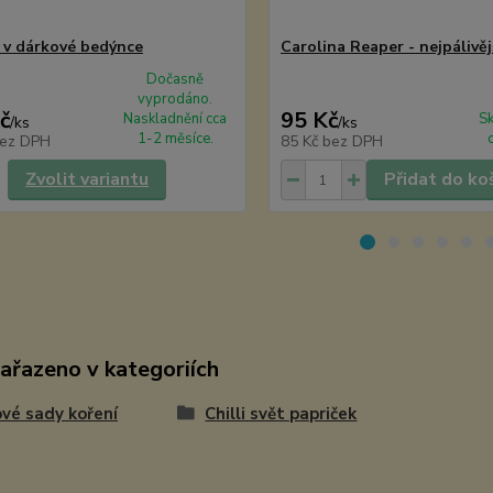
v dárkové bedýnce
Carolina Reaper - nejpálivějš
Dočasně
vyprodáno.
č
95 Kč
Naskladnění cca
S
/
ks
/
ks
1-2 měsíce.
ez DPH
85 Kč
bez DPH
Zvolit variantu
Přidat do ko
zařazeno v kategoriích
vé sady koření
Chilli svět papriček