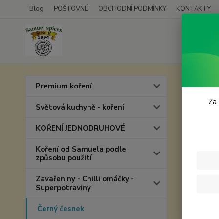
Blog
POŠTOVNÉ
OBCHODNÍ PODMÍNKY
KONTAKTY
Úvod
Č
Premium koření
Čern
Za 
Světová kuchyně - koření
KOŘENÍ JEDNODRUHOVÉ
Koření od Samuela podle
způsobu použití
Zavařeniny - Chilli omáčky -
Superpotraviny
Černý česnek