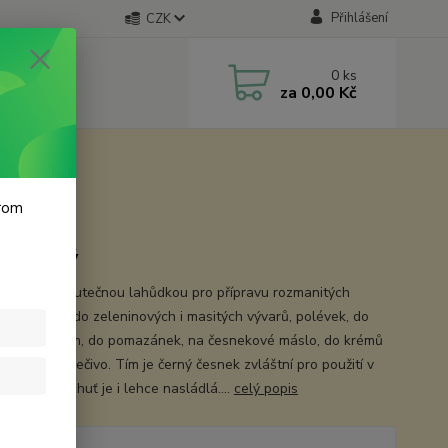
Přihlášení
CZK
0
ks
za
0,00 Kč
krom
ě vážený
česnek je skutečnou lahůdkou pro přípravu rozmanitých
. Vynikající do zeleninových i masitých vývarů, polévek, do
 ke steakům, do pomazánek, na česnekové máslo, do krémů
é i sladké pečivo. Tím je černý česnek zvláštní pro použití v
, neb jeho chuť je i lehce nasládlá....
celý popis