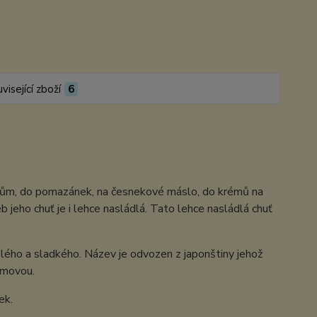
visející zboží
6
eakům, do pomazánek, na česnekové máslo, do krémů na
eb jeho chuť je i lehce nasládlá. Tato lehce nasládlá chuť
lého a sladkého. Název je odvozen z japonštiny jehož
tamovou.
ek.