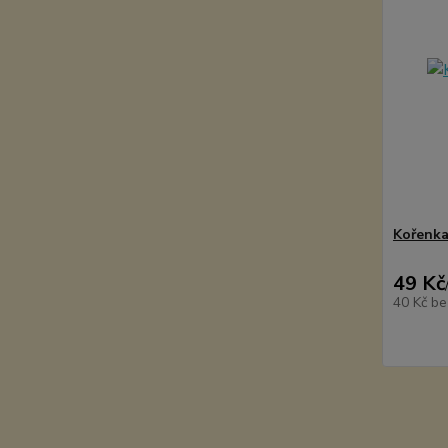
Kořenka
49 Kč
40 Kč
be