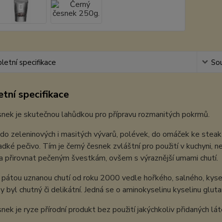
etní specifikace
Sou
tní specifikace
nek je skutečnou lahůdkou pro přípravu rozmanitých pokrmů.
í do zeleninových i masitých vývarů, polévek, do omáček ke st
ladké pečivo. Tím je černý česnek zvláštní pro použití v kuchyni, n
a přirovnat pečeným švestkám, ovšem s výraznější umami chutí.
pátou uznanou chutí od roku 2000 vedle hořkého, salného, kyse
y byl chutný či delikátní. Jedná se o aminokyselinu kyselinu glu
nek je ryze přírodní produkt bez použití jakýchkoliv přidaných lát