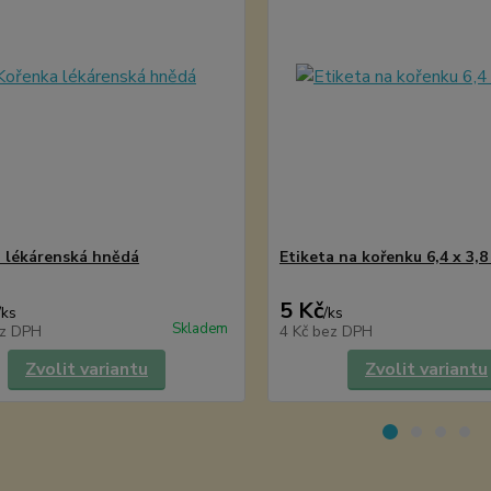
 lékárenská hnědá
Etiketa na kořenku 6,4 x 3,8
5 Kč
/
ks
/
ks
Skladem
z DPH
4 Kč
bez DPH
Zvolit variantu
Zvolit variantu