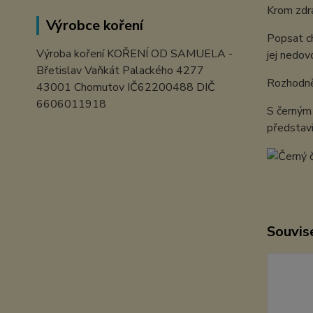
Krom zdra
Výrobce koření
Popsat ch
Výroba koření KOŘENÍ OD SAMUELA -
jej nedov
Břetislav Vaňkát Palackého 4277
Rozhodně 
43001 Chomutov IČ62200488 DIČ
6606011918
S černým 
představ
Souvise