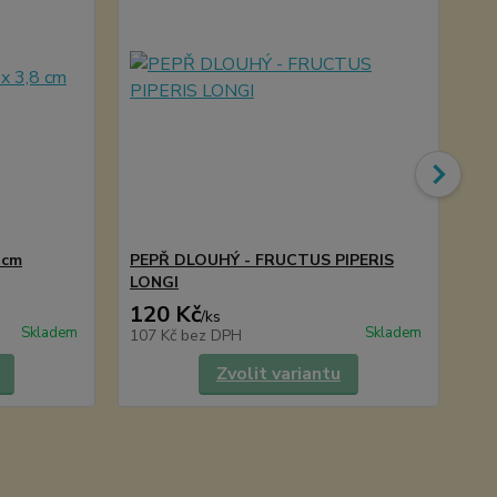
 cm
PEPŘ DLOUHÝ - FRUCTUS PIPERIS
Pe
LONGI
120 Kč
2
/
ks
Skladem
Skladem
107 Kč
bez DPH
24
Zvolit variantu