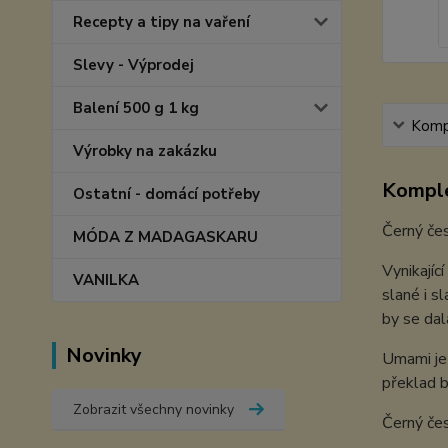
Recepty a tipy na vaření
Slevy - Výprodej
Balení 500 g 1 kg
Kompl
Výrobky na zakázku
Komple
Ostatní - domácí potřeby
Černý čes
MÓDA Z MADAGASKARU
Vynikajíc
VANILKA
slané i s
by se dal
Novinky
Umami je 
překlad b
Zobrazit všechny novinky
Černý čes