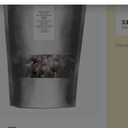
Dos
33
299
Číslo p