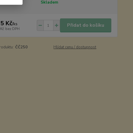
tupnost
Skladem
5 Kč
/
ks
Přidat do košíku
 Kč
bez DPH
roduktu:
ČČ250
Hlídat cenu / dostupnost