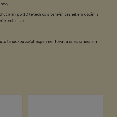
ravy.
á chuť a ani po 10 letech co s černým česnekem dělám si
ové kombinace.
outo lahůdkou začal experimentovat a dnes si neumím