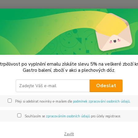
Hledat
erný česnek
Černý česnek 250g.
ý česnek 250g.
trpělivost po vyplnění emailu získáte slevu 5% na veškeré zboží 
Gastro balení, zboží v akci a plechových dóz.
Voln
Odeslat
Černý 
pokrmů
Přeji si odebírat novinky e-mailem dle
podmínek zpracování osobních údajů
.
omáček
na slan
Souhlasím se
zpracováním osobních údajů
pro účely registrace.
kuchyni
Zavřít