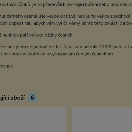
votních účinků je to předevších vynikající koření nebo doplněk st
uť černého česneku je velice obtížné, neb je to velice specifick
olím popsat tak, abych vám vylíčil věrný obraz této zvláští chuť
není tak palčivý jako běžný česnek.
česnek jsem se poprvé setkal Malajsii a od roku 2009 jsem s t
it mít práznou kořenku s vyloupaným černým česnekem.
jící zboží
6