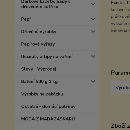
Dárkové kazety. Sady v
Existují 
dřevěném kufříku
kuchyní s
práškovéh
Pepř
vyskáče z
Semena
Dřevěné výrobky
Papírové výřezy
Recepty a tipy na vaření
Slevy - Výprodej
Param
Balení 500 g 1 kg
Výrob
Výrobky na zakázku
Ostatní - domácí potřeby
MÓDA Z MADAGASKARU
Zboží 