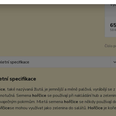
Vyb
65
58 
Číslo p
etní specifikace
tní specifikace
ice
, také nazývaná žlutá, je jemnější a méně palčivá, vyrábějí se
plnotučná. Semena
hořčice
se používají při nakládání hub a zeleni
k vaječným pokrmům. Mletá semena
hořčice
se někdy používají d
řčice
se mohou využívat jako zelenina do salátů.
Hořčice
je koře