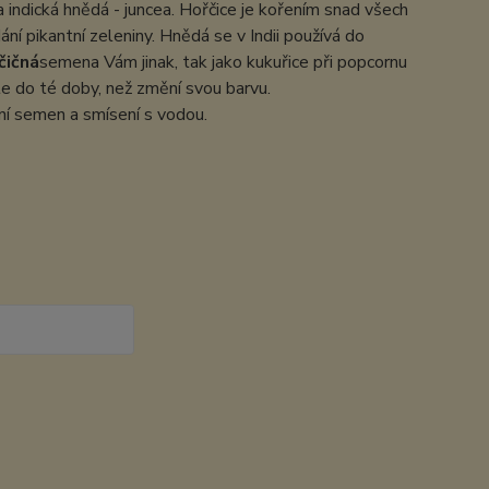
a indická hnědá - juncea. Hořčice je kořením snad všech
ní pikantní zeleniny. Hnědá se v Indii používá do
čičná
semena Vám jinak, tak jako kukuřice při popcornu
e do té doby, než změní svou barvu.
ní semen a smísení s vodou.