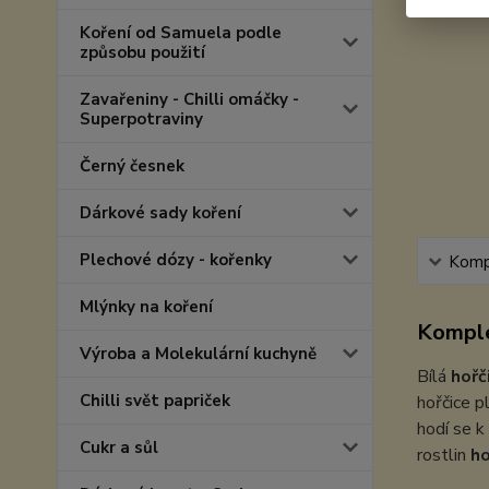
Koření od Samuela podle
způsobu použití
Zavařeniny - Chilli omáčky -
Superpotraviny
Černý česnek
Dárkové sady koření
Plechové dózy - kořenky
Kompl
Mlýnky na koření
Komple
Výroba a Molekulární kuchyně
Bílá
hořč
Chilli svět papriček
hořčice 
hodí se 
Cukr a sůl
rostlin
ho