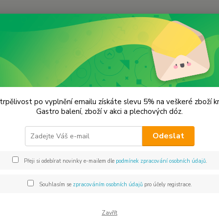
Hledat
remium koření
Hořčice žlutá Prémiová kvalita
ice žlutá Prémiová kvalita
trpělivost po vyplnění emailu získáte slevu 5% na veškeré zboží 
Gastro balení, zboží v akci a plechových dóz.
Bílá ho
Odeslat
se z n
plnotu
Přeji si odebírat novinky e-mailem dle
podmínek zpracování osobních údajů
.
marino
vaječn
Souhlasím se
zpracováním osobních údajů
pro účely registrace.
Dos
Zavřít