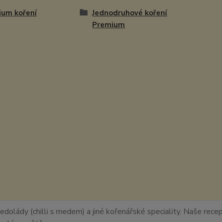
ium koření
Jednodruhové koření
Premium
edolády (chilli s medem) a jiné kořenářské speciality. Naše recept