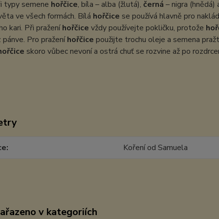
tři typy semene
hořčice
, bíla – alba (žlutá),
černá
– nigra (hnědá) 
věta ve všech formách. Bílá
hořčice
se používá hlavně pro nakládá
o kari. Při pražení
hořčice
vždy používejte pokličku, protože
hoř
 pánve. Pro pražení
hořčice
použijte trochu oleje a semena pražt
hořčice
skoro vůbec nevoní a ostrá chuť se rozvine až po rozdrce
etry
ce
Koření od Samuela
zařazeno v kategoriích