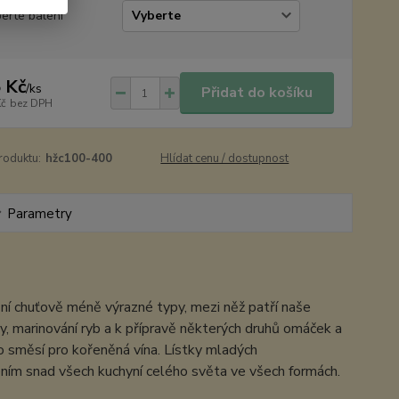
erte balení
 Kč
/
ks
Přidat do košíku
Kč
bez DPH
roduktu:
hžc100-400
Hlídat cenu / dostupnost
Parametry
 z ní chuťově méně výrazné typy, mezi něž patří naše
ny, marinování ryb a k přípravě některých druhů omáček a
o směsí pro kořeněná vína. Lístky mladých
ním snad všech kuchyní celého světa ve všech formách.