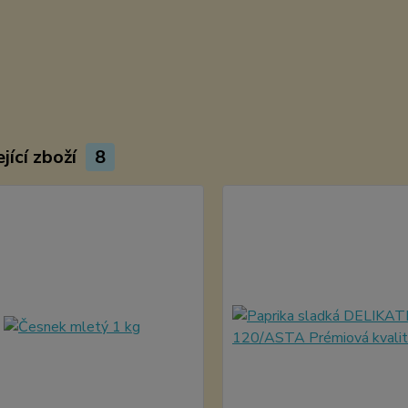
jící zboží
8