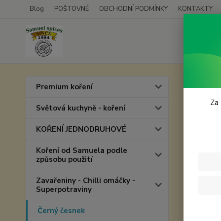
Blog
POŠTOVNÉ
OBCHODNÍ PODMÍNKY
KONTAKTY
Úvod
Č
Premium koření
Čern
Za 
Světová kuchyně - koření
KOŘENÍ JEDNODRUHOVÉ
Koření od Samuela podle
způsobu použití
Zavařeniny - Chilli omáčky -
Superpotraviny
Černý česnek