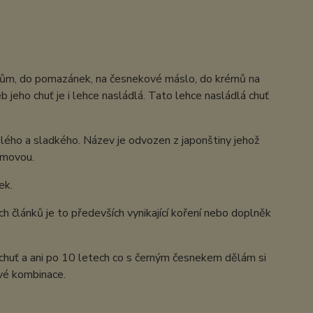
eakům, do pomazánek, na česnekové máslo, do krémů na
eb jeho chuť je i lehce nasládlá. Tato lehce nasládlá chuť
lého a sladkého. Název je odvozen z japonštiny jehož
tamovou.
ek.
h článků je to předevších vynikající koření nebo doplněk
á chuť a ani po 10 letech co s černým česnekem dělám si
ové kombinace.