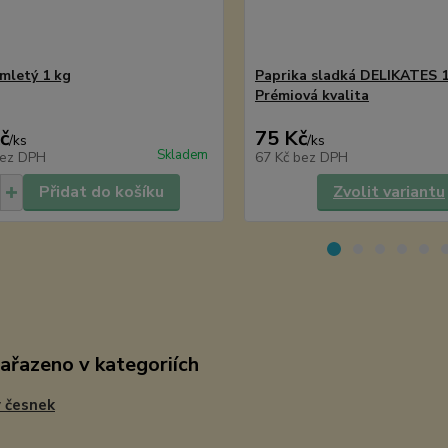
mletý 1 kg
Paprika sladká DELIKATES 
Prémiová kvalita
č
75 Kč
/
ks
/
ks
Skladem
ez DPH
67 Kč
bez DPH
Přidat do košíku
Zvolit variantu
zařazeno v kategoriích
 česnek