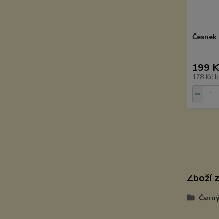
Česnek 
199 K
178 Kč
b
Zboží 
Černý