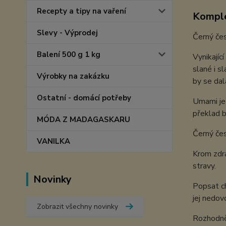
Recepty a tipy na vaření
Komple
Slevy - Výprodej
Černý čes
Balení 500 g 1 kg
Vynikajíc
slané i s
Výrobky na zakázku
by se dal
Ostatní - domácí potřeby
Umami je 
překlad b
MÓDA Z MADAGASKARU
Černý čes
VANILKA
Krom zdra
stravy.
Novinky
Popsat ch
jej nedov
Zobrazit všechny novinky
Rozhodně