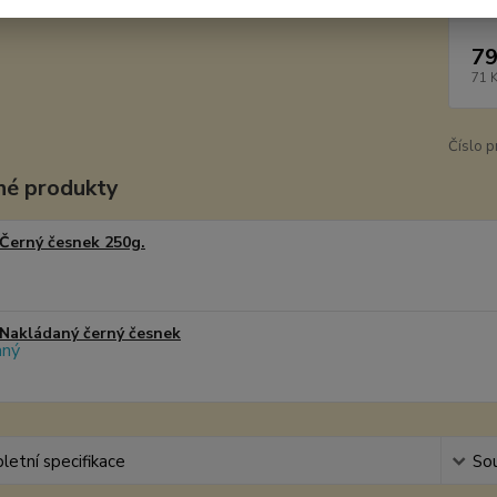
79
71 
Číslo p
é produkty
Černý česnek 250g.
Nakládaný černý česnek
etní specifikace
Sou