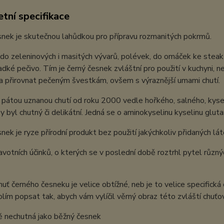
tní specifikace
nek je skutečnou lahůdkou pro přípravu rozmanitých pokrmů.
í do zeleninových i masitých vývarů, polévek, do omáček ke st
ladké pečivo. Tím je černý česnek zvláštní pro použití v kuchyni, n
a přirovnat pečeným švestkám, ovšem s výraznější umami chutí.
pátou uznanou chutí od roku 2000 vedle hořkého, salného, kyse
y byl chutný či delikátní. Jedná se o aminokyselinu kyselinu glu
nek je ryze přírodní produkt bez použití jakýchkoliv přidaných lát
votních účinků, o kterých se v poslední době roztrhl pytel různýc
uť černého česneku je velice obtížné, neb je to velice specifick
olím popsat tak, abych vám vylíčil věrný obraz této zvláští chuť
 nechutná jako běžný česnek