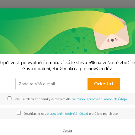
Hledat
erný česnek
Černý česnek 1 kus
ý česnek 1 kus
trpělivost po vyplnění emailu získáte slevu 5% na veškeré zboží 
Gastro balení, zboží v akci a plechových dóz.
Černý 
Odeslat
pokrmů
omáček
Přeji si odebírat novinky e-mailem dle
podmínek zpracování osobních údajů
.
na slan
kuchyni
Souhlasím se
zpracováním osobních údajů
pro účely registrace.
Dos
Zavřít