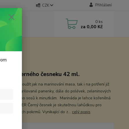
Přihlášení
CZK
0
ks
za
0,00 Kč
krom
náda z černého česneku 42 ml.
du můžete použít jak na marinování masa, tak i na potření již
ho steaku, grilované panenky, dále do polévek, zeleninových
, omáček nebo sosů k minutkám. Marináda je lehce kořeněná
m SAMBERBER Černý česnek je skutečnou lahůdkou pro
u rozmanitých pokrmů. Vynikající do z...
celý popis