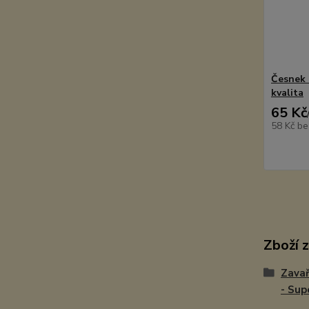
Česnek 
kvalita
65 Kč
58 Kč
be
Zboží 
Zavař
- Sup