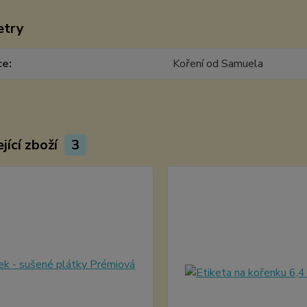
etry
ce
Koření od Samuela
jící zboží
3