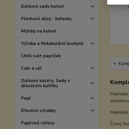
Dárkové sady koření
Plechové dózy - kořenky
Mlýnky na koření
Výroba a Molekulární kuchyně
Chilli svět papriček
Kompl
Cukr a sůl
Dárkové kazety. Sady v
Komple
dřevěném kufříku
Marinádu 
Pepř
zelenino
Dřevěné výrobky
Marináda
Papírové výřezy
Černý čes