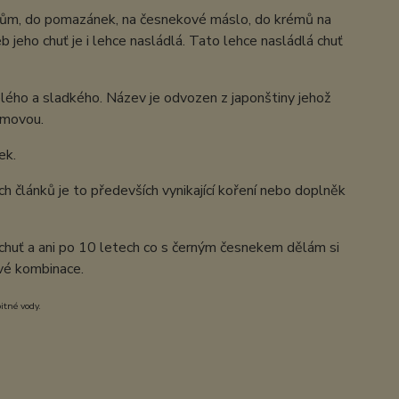
eakům, do pomazánek, na česnekové máslo, do krémů na
eb jeho chuť je i lehce nasládlá. Tato lehce nasládlá chuť
lého a sladkého. Název je odvozen z japonštiny jehož
tamovou.
ek.
h článků je to předevších vynikající koření nebo doplněk
á chuť a ani po 10 letech co s černým česnekem dělám si
ové kombinace.
itné vody.