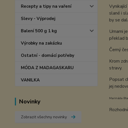
Vynikajíc
Recepty a tipy na vaření
slané i s
Slevy - Výprodej
by se dal
Balení 500 g 1 kg
Umami je 
překlad b
Výrobky na zakázku
Černý čes
Ostatní - domácí potřeby
Krom zdra
MÓDA Z MADAGASKARU
stravy.
Popsat ch
VANILKA
jej nedov
Marináda Blac
Novinky
Rozhodně
Zobrazit všechny novinky