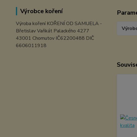
Výrobce koření
Param
Výroba koření KOŘENÍ OD SAMUELA -
Výrob
Břetislav Vaňkát Palackého 4277
43001 Chomutov IČ62200488 DIČ
6606011918
Souvise