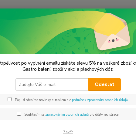
Hledat
erný česnek
Marináda Blackber - Sklo 42 ml.
náda Blackber - Sklo 42 ml.
trpělivost po vyplnění emailu získáte slevu 5% na veškeré zboží 
Gastro balení, zboží v akci a plechových dóz.
Mari
Odeslat
Mariná
hotové
Přeji si odebírat novinky e-mailem dle
podmínek zpracování osobních údajů
.
salátů
koření
Souhlasím se
zpracováním osobních údajů
pro účely registrace.
příprav
Zavřít