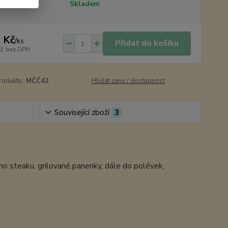
tupnost
Skladem
 Kč
/
ks
Přidat do košíku
Kč
bez DPH
roduktu:
MČČ42
Hlídat cenu / dostupnost
Související zboží
3
ého steaku, grilované panenky, dále do polévek,