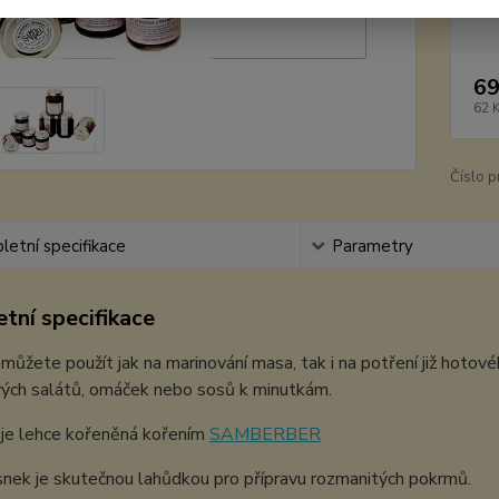
Dos
69
62 
Číslo p
etní specifikace
Parametry
tní specifikace
můžete použít jak na marinování masa, tak i na potření již hotov
vých salátů, omáček nebo sosů k minutkám.
 je lehce kořeněná kořením
SAMBERBER
nek je skutečnou lahůdkou pro přípravu rozmanitých pokrmů.