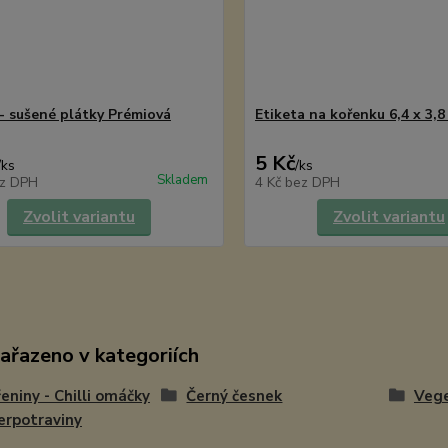
- sušené plátky Prémiová
Etiketa na kořenku 6,4 x 3,8
5 Kč
/
ks
/
ks
Skladem
z DPH
4 Kč
bez DPH
Zvolit variantu
Zvolit variantu
zařazeno v kategoriích
eniny - Chilli omáčky
Černý česnek
Vege
erpotraviny