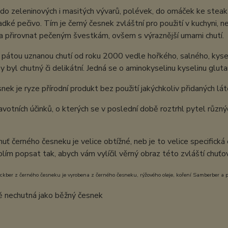
í do zeleninových i masitých vývarů, polévek, do omáček ke st
ladké pečivo. Tím je černý česnek zvláštní pro použití v kuchyni, n
a přirovnat pečeným švestkám, ovšem s výraznější umami chutí.
pátou uznanou chutí od roku 2000 vedle hořkého, salného, kyse
y byl chutný či delikátní. Jedná se o aminokyselinu kyselinu glu
nek je ryze přírodní produkt bez použití jakýchkoliv přidaných lát
votních účinků, o kterých se v poslední době roztrhl pytel různýc
uť černého česneku je velice obtížné, neb je to velice specifick
olím popsat tak, abych vám vylíčil věrný obraz této zvláští chuť
kber z černého česneku je vyrobena z černého česneku, rýžového oleje, koření Samberber a p
 nechutná jako běžný česnek