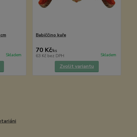
 cm
Babiččino kuře
70 Kč
/
ks
Skladem
Skladem
63 Kč
bez DPH
Zvolit variantu
tariáni