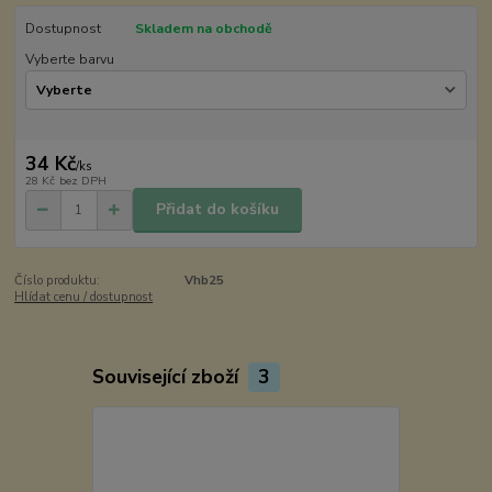
Dostupnost
Skladem na obchodě
Vyberte barvu
34 Kč
/
ks
28 Kč
bez DPH
Přidat do košíku
Číslo produktu:
Vhb25
Hlídat cenu / dostupnost
Související zboží
3
Akce
Novinka