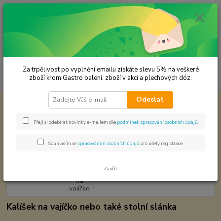
0
ks
CZK
za
0,00 Kč
Menu
Za trpělivost po vyplnění emailu získáte slevu 5% na veškeré
Hledat
zboží krom Gastro balení, zboží v akci a plechových dóz.
Odeslat
Úvod
Dřevěné výrobky
Kalíšek na vajíčko dřevěné
Kalíšek na vajíčko dřevěné
Přeji si odebírat novinky e-mailem dle
podmínek zpracování osobních údajů
.
Souhlasím se
zpracováním osobních údajů
pro účely registrace.
Zavřít
Kalíšek na vajíčko nebo také stolní slánka