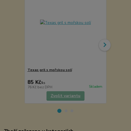
Texas gril s mořskou solí
Mlýnek na k
85 Kč
145 Kč
/
ks
/
ks
Skladem
76 Kč
bez DPH
120 Kč
bez 
Zvolit variantu