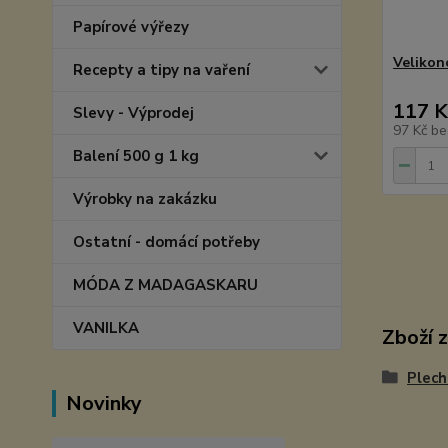
Papírové výřezy
Velikon
Recepty a tipy na vaření
117 K
Slevy - Výprodej
97 Kč
be
Balení 500 g 1 kg
Výrobky na zakázku
Ostatní - domácí potřeby
MÓDA Z MADAGASKARU
VANILKA
Zboží 
Plech
Novinky