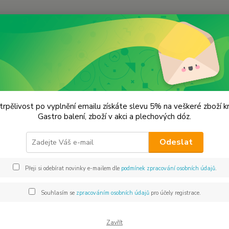
Hledat
lechové dózy - kořenky
Vajíčko velikonoční dóza - zelená VÝPRODEJ
čko velikonoční dóza - zelená 
trpělivost po vyplnění emailu získáte slevu 5% na veškeré zboží 
Gastro balení, zboží v akci a plechových dóz.
Plec
Odeslat
Dos
Přeji si odebírat novinky e-mailem dle
podmínek zpracování osobních údajů
.
Mno
Souhlasím se
zpracováním osobních údajů
pro účely registrace.
Zavřít
19