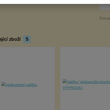
164
Číslo p
jící zboží
5