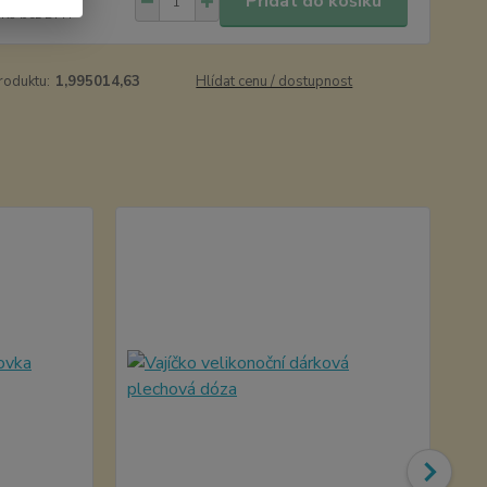
Přidat do košíku
 Kč
bez DPH
roduktu:
1,995014,63
Hlídat cenu / dostupnost