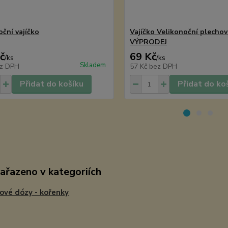
oční vajíčko
Vajíčko Velikonoční plecho
VÝPRODEJ
č
69 Kč
/
ks
/
ks
Skladem
z DPH
57 Kč
bez DPH
Přidat do košíku
Přidat do ko
zařazeno v kategoriích
ové dózy - kořenky