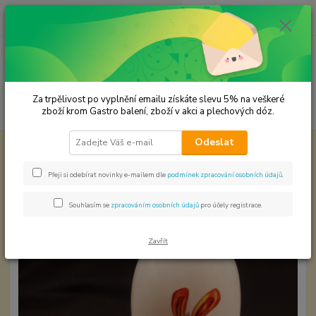
0
ks
CZK
za
0,00 Kč
Menu
Za trpělivost po vyplnění emailu získáte slevu 5% na veškeré
Hledat
zboží krom Gastro balení, zboží v akci a plechových dóz.
Odeslat
Úvod
Plechové dózy - kořenky
Velikonoční vajíčko
Velikonoční vajíčko
Přeji si odebírat novinky e-mailem dle
podmínek zpracování osobních údajů
.
Souhlasím se
zpracováním osobních údajů
pro účely registrace.
Zavřít