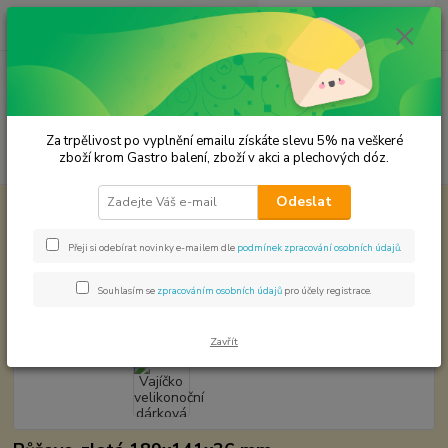
0
ks
CZK
za
0,00 Kč
Menu
Za trpělivost po vyplnění emailu získáte slevu 5% na veškeré
Hledat
zboží krom Gastro balení, zboží v akci a plechových dóz.
Odeslat
Úvod
Plechové dózy - kořenky
Vajíčko velikonoční dárková plechová dóza
Vajíčko velikonoční dárková
Přeji si odebírat novinky e-mailem dle
podmínek zpracování osobních údajů
.
plechová dóza
Souhlasím se
zpracováním osobních údajů
pro účely registrace.
Zavřít