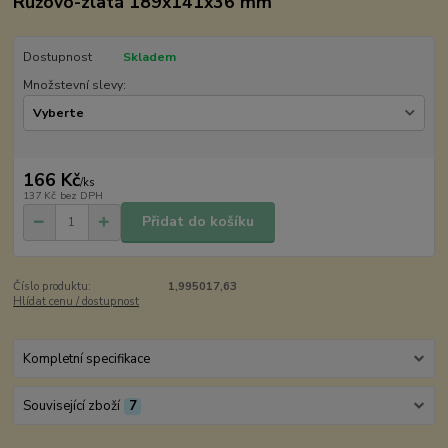
Růžovo-zlatá 189x141x36 mm
Dostupnost
Skladem
Množstevní slevy:
166 Kč
/
ks
137 Kč
bez DPH
Přidat do košíku
Číslo produktu:
1,995017,63
Hlídat cenu / dostupnost
Kompletní specifikace
Související zboží
7