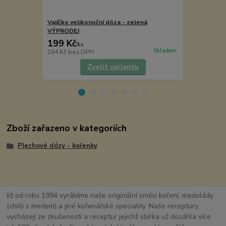
Vajíčko velikonoční dóza - zelená
Dóza - velik
VÝPRODEJ
199 Kč
69 Kč
/
ks
/
ks
Skladem
164 Kč
bez DPH
57 Kč
bez D
Zvolit variantu
Zboží zařazeno v kategoriích
Plechové dózy - kořenky
Již od roku 1994 vyrábíme naše originální směsi koření, medolády
(chilli s medem) a jiné kořenářské speciality. Naše receptury
vycházejí ze zkušeností a receptur jejichž sbírka už dosáhla více