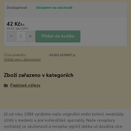
Dostupnost
Skladem na obchodě
42 Kč
/
ks
35 Kč
bez DPH
Přidat do košíku
Číslo produktu:
042k3.019667.p
Hlídat cenu / dostupnost
Zboží zařazeno v kategoriích
Papírové výřezy
Již od roku 1994 vyrábíme naše originální směsi koření, medolády
(chilli s medem) a jiné kořenářské speciality. Naše receptury
vycházejí ze zkušeností a receptur jejichž sbírka už dosáhla více