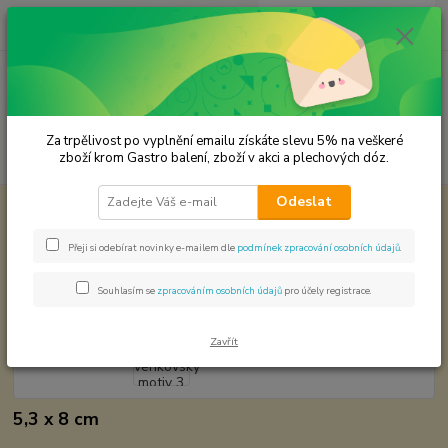
0
ks
CZK
za
0,00 Kč
Menu
Za trpělivost po vyplnění emailu získáte slevu 5% na veškeré
Hledat
zboží krom Gastro balení, zboží v akci a plechových dóz.
Odeslat
Úvod
Papírové výřezy
Vajíčka - venkovský motiv 3 ks.
Vajíčka - venkovský motiv 3 ks.
Přeji si odebírat novinky e-mailem dle
podmínek zpracování osobních údajů
.
Souhlasím se
zpracováním osobních údajů
pro účely registrace.
Zavřít
5,3 x 8 cm