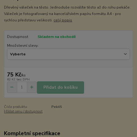
Dřevěný váleček na těsto. Jednoduše rozválíte těsto až do rohu pekáče.
Váleček je fotografovaný na kancelářském papíru formátu A4 - pro
rychlou představu velikosti.
celý popis
Dostupnost
Skladem na obchodě
Množstevní slevy:
75 Kč
/
ks
62 Kč
bez DPH
Přidat do košíku
Číslo produktu:
Pek45
Hlídat cenu / dostupnost
Kompletní specifikace