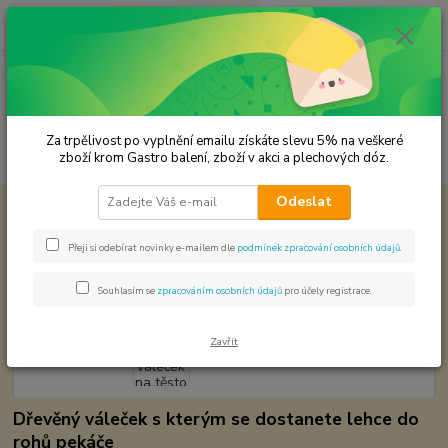
0
ks
CZK
za
0,00 Kč
Menu
Za trpělivost po vyplnění emailu získáte slevu 5% na veškeré
Hledat
zboží krom Gastro balení, zboží v akci a plechových dóz.
Odeslat
Úvod
Dřevěné výrobky
Malý dřevěný váleček na těsto
Malý dřevěný váleček na těsto
Přeji si odebírat novinky e-mailem dle
podmínek zpracování osobních údajů
.
Souhlasím se
zpracováním osobních údajů
pro účely registrace.
Zavřít
Dřevěný váleček s kterým se dostanete lehce do
rohů pekáče