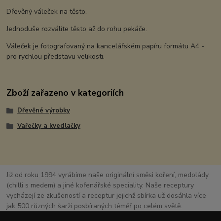
Dřevěný váleček na těsto.
Jednoduše rozválíte těsto až do rohu pekáče.
Váleček je fotografovaný na kancelářském papíru formátu A4 -
pro rychlou představu velikosti.
Zboží zařazeno v kategoriích
Dřevěné výrobky
Vařečky a kvedlačky
Již od roku 1994 vyrábíme naše originální směsi koření, medolády
(chilli s medem) a jiné kořenářské speciality. Naše receptury
vycházejí ze zkušeností a receptur jejichž sbírka už dosáhla více
jak 500 různých šarží posbíraných téměř po celém světě.