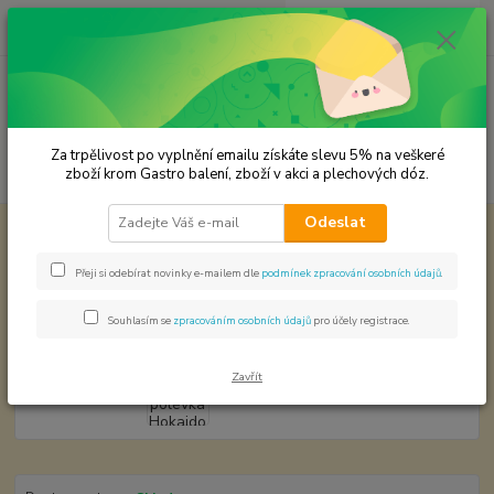
0
ks
CZK
za
0,00 Kč
Menu
Za trpělivost po vyplnění emailu získáte slevu 5% na veškeré
Hledat
zboží krom Gastro balení, zboží v akci a plechových dóz.
Odeslat
Úvod
Recepty a tipy na vaření
Dýňová polévka Hokaido
Dýňová polévka Hokaido
Přeji si odebírat novinky e-mailem dle
podmínek zpracování osobních údajů
.
Souhlasím se
zpracováním osobních údajů
pro účely registrace.
Zavřít