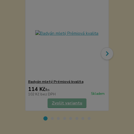
Badyán mletý Prémiová kvalita
Kořenka lék
114 Kč
49 Kč
/
ks
/
ks
Skladem
102 Kč
bez DPH
40 Kč
bez D
Zvolit variantu