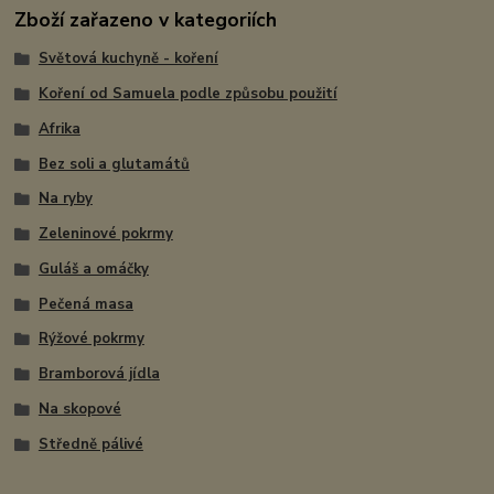
Zboží zařazeno v kategoriích
Světová kuchyně - koření
Koření od Samuela podle způsobu použití
Afrika
Bez soli a glutamátů
Na ryby
Zeleninové pokrmy
Guláš a omáčky
Pečená masa
Rýžové pokrmy
Bramborová jídla
Na skopové
Středně pálivé