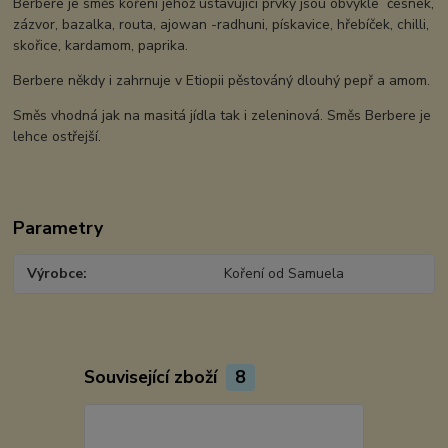
Berbere je směs koření jehož ustavující prvky jsou obvykle česnek,
zázvor, bazalka, routa, ajowan -radhuni, pískavice, hřebíček, chilli,
skořice, kardamom, paprika.
Berbere někdy i zahrnuje v Etiopii pěstováný dlouhý pepř a amom.
Směs vhodná jak na masitá jídla tak i zeleninová. Směs Berbere je
lehce ostřejší.
Parametry
Výrobce
Koření od Samuela
Související zboží
8