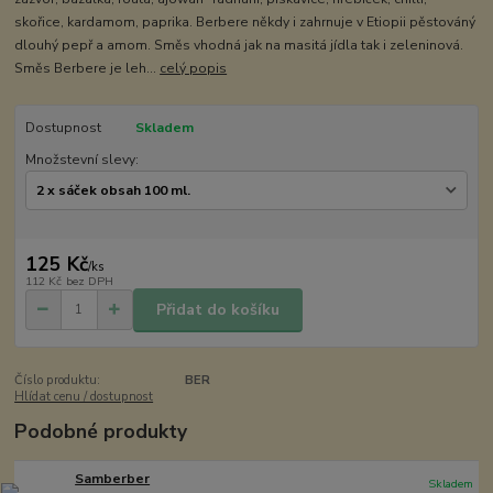
skořice, kardamom, paprika. Berbere někdy i zahrnuje v Etiopii pěstováný
dlouhý pepř a amom. Směs vhodná jak na masitá jídla tak i zeleninová.
Směs Berbere je leh...
celý popis
Dostupnost
Skladem
Množstevní slevy:
125 Kč
/
ks
112 Kč
bez DPH
Přidat do košíku
Číslo produktu:
BER
Hlídat cenu / dostupnost
Podobné produkty
Samberber
Skladem