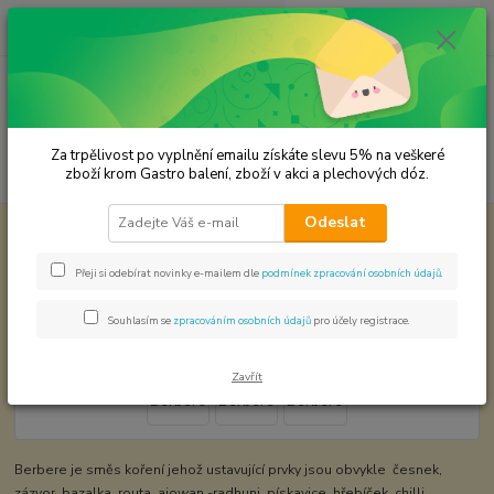
0
ks
CZK
za
0,00 Kč
Menu
Za trpělivost po vyplnění emailu získáte slevu 5% na veškeré
Hledat
zboží krom Gastro balení, zboží v akci a plechových dóz.
Odeslat
Úvod
Koření od Samuela podle způsobu použití
Pečená masa
Berbere
Berbere
Přeji si odebírat novinky e-mailem dle
podmínek zpracování osobních údajů
.
Souhlasím se
zpracováním osobních údajů
pro účely registrace.
Zavřít
Berbere je směs koření jehož ustavující prvky jsou obvykle česnek,
zázvor, bazalka, routa, ajowan -radhuni, pískavice, hřebíček, chilli,