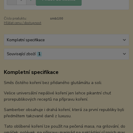
Číslo produktu:
smb100
Hlídat cenu / dostupnost
Kompletní specifikace
Související zboží
1
Kompletní specifikace
Směs čistého koření bez přidaného glutámátu a soli.
Velice universální nepálivé koření jen lehce pikantní chuť
prorepublikových receptů na přípravu koření.
Samberber obsahuje i drahá koření, která za první republiky byli
předmětem takzvané daně z luxusu.
Tato oblíbené koření lze použít na pečená masa, na grilování, do
omáček, polévek, na přípravu marinád na nakládání různých mas.