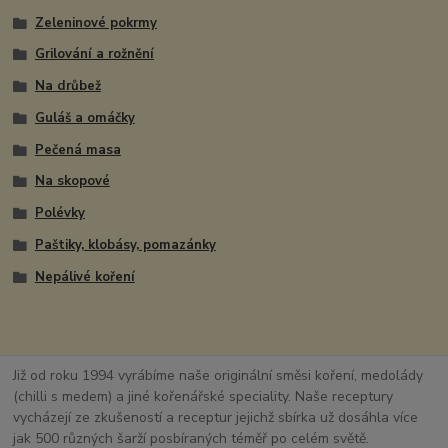
Zeleninové pokrmy
Grilování a rožnění
Na drůbež
Guláš a omáčky
Pečená masa
Na skopové
Polévky
Paštiky, klobásy, pomazánky
Nepálivé koření
Již od roku 1994 vyrábíme naše originální směsi koření, medolády
(chilli s medem) a jiné kořenářské speciality. Naše receptury
vycházejí ze zkušeností a receptur jejichž sbírka už dosáhla více
jak 500 různých šarží posbíraných téměř po celém světě.