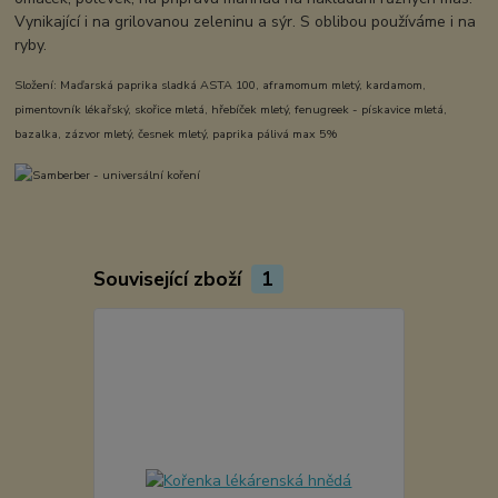
Vynikající i na grilovanou zeleninu a sýr. S oblibou používáme i na
ryby.
Složení: Maďarská paprika sladká ASTA 100, aframomum mletý, kardamom,
pimentovník lékařský, skořice mletá, hřebíček mletý, fenugreek - pískavice mletá,
bazalka, zázvor mletý, česnek mletý, paprika pálivá max 5%
Související zboží
1