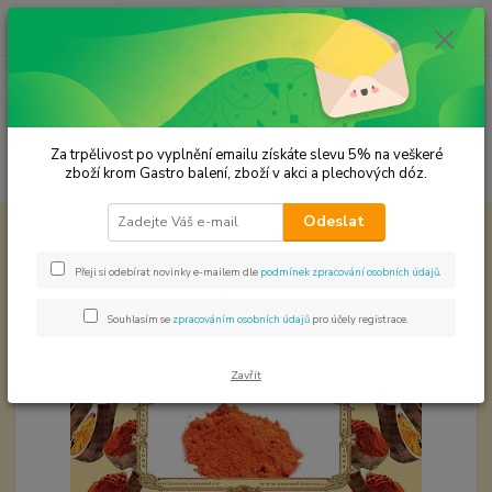
0
ks
CZK
za
0,00 Kč
Menu
Za trpělivost po vyplnění emailu získáte slevu 5% na veškeré
Hledat
zboží krom Gastro balení, zboží v akci a plechových dóz.
Odeslat
Úvod
Koření od Samuela podle způsobu použití
Samberber
Samberber
Přeji si odebírat novinky e-mailem dle
podmínek zpracování osobních údajů
.
Souhlasím se
zpracováním osobních údajů
pro účely registrace.
Zavřít