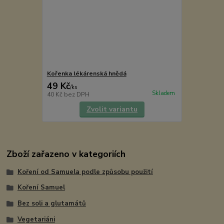
Kořenka lékárenská hnědá
49 Kč
/
ks
Skladem
40 Kč
bez DPH
Zvolit variantu
Zboží zařazeno v kategoriích
Koření od Samuela podle způsobu použití
Koření Samuel
Bez soli a glutamátů
Vegetariáni