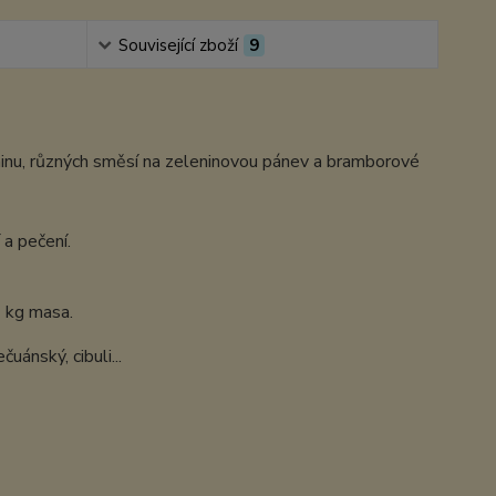
Související zboží
9
eninu, různých směsí na zeleninovou pánev a bramborové
 a pečení.
2 kg masa.
uánský, cibuli...