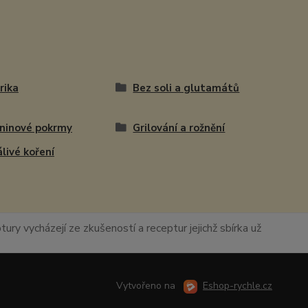
rika
Bez soli a glutamátů
ninové pokrmy
Grilování a rožnění
livé koření
ury vycházejí ze zkušeností a receptur jejichž sbírka už
Vytvořeno na
Eshop-rychle.cz