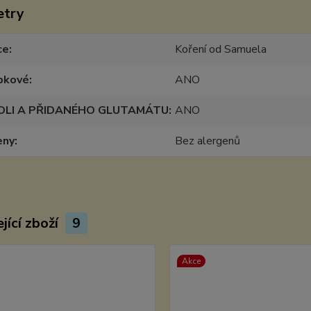
etry
ce
Koření od Samuela
pkové
ANO
OLI A PŘIDANÉHO GLUTAMÁTU
ANO
eny
Bez alergenů
jící zboží
9
Akce