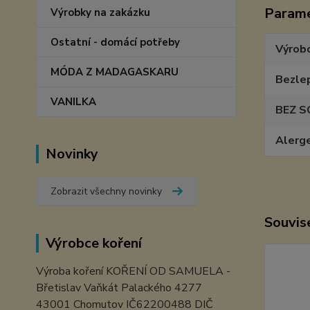
Param
Výrobky na zakázku
Ostatní - domácí potřeby
Výrob
MÓDA Z MADAGASKARU
Bezle
VANILKA
BEZ S
Alerg
Novinky
Zobrazit všechny novinky
Souvise
Výrobce koření
Výroba koření KOŘENÍ OD SAMUELA -
Břetislav Vaňkát Palackého 4277
43001 Chomutov IČ62200488 DIČ