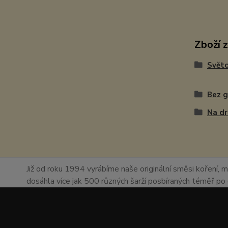
Zboží 
Světo
Bez 
Na d
Již od roku 1994 vyrábíme naše originální směsi koření, m
dosáhla více jak 500 různých šarží posbíraných téměř p