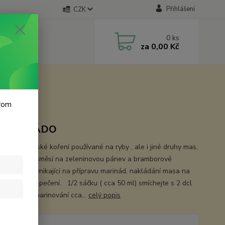
Přihlášení
CZK
0
ks
za
0,00 Kč
krom
ENÍ ASÁDO
je argentýnské koření používané na ryby , ale i jiné druhy mas,
nu, různých směsí na zeleninovou pánev a bramborové
.Asádo je vynikající na přípravu marinád, nakládání masa na
ní, rožnění a pečení. 1/2 sáčku ( cca 50 ml) smíchejte s 2 dcl
 vystačí na marinování cca...
celý popis