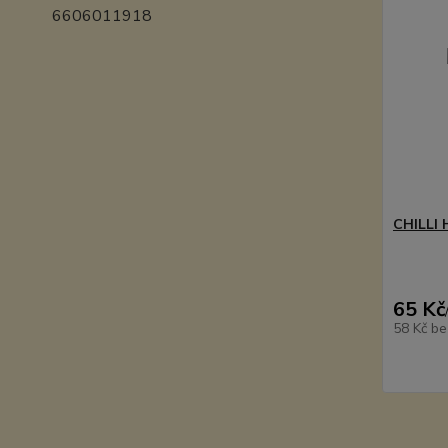
6606011918
CHILLI
65 Kč
58 Kč
be