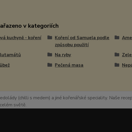
zařazeno v kategoriích
vá kuchyně - koření
Koření od Samuela podle
Ame
způsobu použití
glutamátů
Na ryby
Zele
růbež
Pečená masa
Nepá
edolády (chilli s medem) a jiné kořenářské speciality. Naše recept
o celém světě.