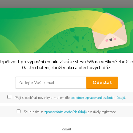
Hledat
větová kuchyně - koření
Amerika
Asádo
do
trpělivost po vyplnění emailu získáte slevu 5% na veškeré zboží 
Gastro balení, zboží v akci a plechových dóz.
KOŘ
Odeslat
Asádo 
zeleni
Přeji si odebírat novinky e-mailem dle
podmínek zpracování osobních údajů
.
pokrmy
grilová
Souhlasím se
zpracováním osobních údajů
pro účely registrace.
oleje -
Zavřít