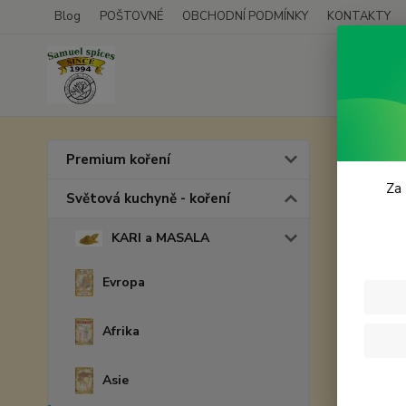
Blog
POŠTOVNÉ
OBCHODNÍ PODMÍNKY
KONTAKTY
Úvod
S
Premium koření
Asá
Za 
Světová kuchyně - koření
KARI a MASALA
Evropa
Afrika
Asie