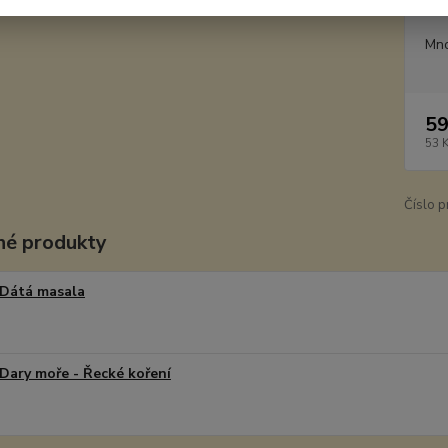
Dos
Mno
59
53 
Číslo p
é produkty
Dátá masala
Dary moře - Řecké koření