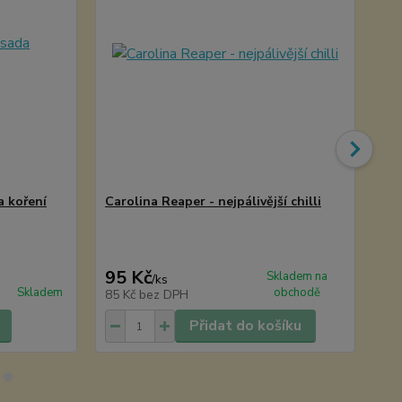
a koření
Carolina Reaper - nejpálivější chilli
Hoř
95 Kč
65
Skladem na
/
ks
Skladem
obchodě
85 Kč
bez DPH
58
Přidat do košíku