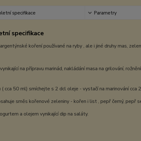
etní specifikace
Parametry
tní specifikace
argentýnské koření používané na ryby , ale i jiné druhy mas, zel
vynikající na přípravu marinád, nakládání masa na grilování, rožnění
 ( cca 50 ml) smíchejte s 2 dcl oleje - vystačí na marinování cca 
ahuje směs kořenové zeleniny - kořen i list , pepř černý, pepř seč
ogurtem a olejem vynikající dip na saláty.