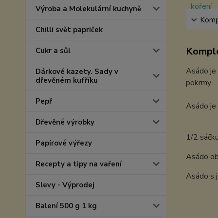
Výroba a Molekulární kuchyně
Kompl
Chilli svět papriček
Komple
Cukr a sůl
Asádo je 
Dárkové kazety. Sady v
dřevěném kufříku
pokrmy.
Pepř
Asádo je 
Dřevěné výrobky
1/2 sáčku
Papírové výřezy
Asádo obs
Recepty a tipy na vaření
Asádo s j
Slevy - Výprodej
Balení 500 g 1 kg