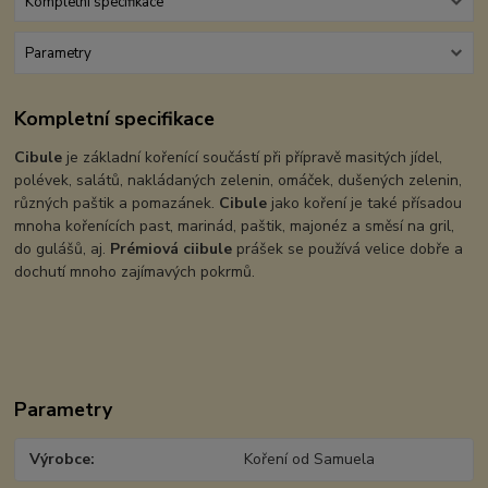
Kompletní specifikace
Parametry
Kompletní specifikace
Cibule
je základní kořenící součástí při přípravě masitých jídel,
polévek, salátů, nakládaných zelenin, omáček, dušených zelenin,
různých paštik a pomazánek.
Cibule
jako koření je také přísadou
mnoha kořenících past, marinád, paštik, majonéz a směsí na gril,
do gulášů, aj.
Prémiová ciibule
prášek se používá velice dobře a
dochutí mnoho zajímavých pokrmů.
Parametry
Výrobce
Koření od Samuela