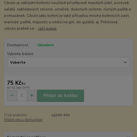
Cibule je základní kořenící součástí při přípravě masitých jídel, polévek,
salátů, nakládaných zelenin, omáček, dušených zelenin, různých paštik a
pomazánek. Cibule jako koření je také přísadou mnoha kořenících past,
marinád, paštik, majonéz a směsí na gril, do gulášů, aj. Prémiová
ciibule prášek se...
celý popis
Dostupnost
Skladem
Vyberte balení
75 Kč
/
ks
67 Kč
bez DPH
Přidat do košíku
Číslo produktu:
cg100-400
Hlídat cenu / dostupnost