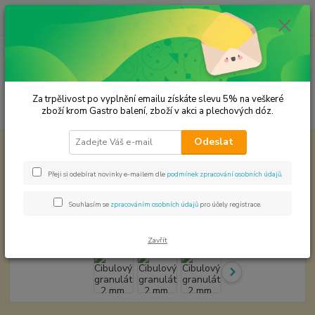
0
ks
CZK
za
0,00 Kč
Menu
Za trpělivost po vyplnění emailu získáte slevu 5% na veškeré
Hledat
zboží krom Gastro balení, zboží v akci a plechových dóz.
Odeslat
Úvod
Premium koření
Cibulový granulát 2 mm. Prémiová kvalita
Cibulový granulát 2 mm.
Přeji si odebírat novinky e-mailem dle
podmínek zpracování osobních údajů
.
Prémiová kvalita
Souhlasím se
zpracováním osobních údajů
pro účely registrace.
Zavřít