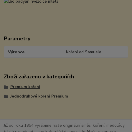
Parametry
Výrobce
Koření od Samuela
Zboží zařazeno v kategoriích
Premium koření
Jednodruhové koření Premium
Již od roku 1994 vyrábíme naše originální směsi koření, medolády
(chilli s medem) a jiné kořenářské speciality. Naše receptury