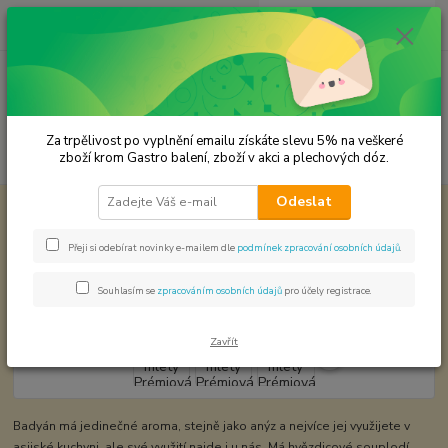
0
ks
CZK
za
0,00 Kč
Menu
Za trpělivost po vyplnění emailu získáte slevu 5% na veškeré
Hledat
zboží krom Gastro balení, zboží v akci a plechových dóz.
Odeslat
Úvod
Premium koření
Badyán mletý Prémiová kvalita
Badyán mletý Prémiová kvalita
Přeji si odebírat novinky e-mailem dle
podmínek zpracování osobních údajů
.
Souhlasím se
zpracováním osobních údajů
pro účely registrace.
Zavřít
Badyán má jedinečné aroma, stejně jako anýz a nejvíce jej využijete v
asijské kuchyni, ale své využití najde i u nás. Má hvězdicové souplodí,