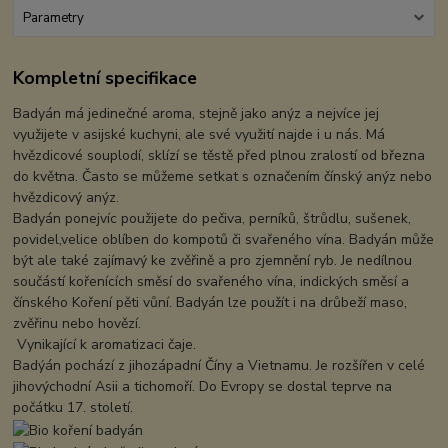
Parametry
Kompletní specifikace
Badyán má jedinečné aroma, stejně jako anýz a nejvíce jej
využijete v asijské kuchyni, ale své využití najde i u nás. Má
hvězdicové souplodí, sklízí se těstě před plnou zralostí od března
do května. Často se můžeme setkat s označením čínský anýz nebo
hvězdicový anýz.
Badyán ponejvíc použijete do pečiva, perníků, štrůdlu, sušenek,
povidel,velice oblíben do kompotů či svařeného vína. Badyán může
být ale také zajímavý ke zvěřině a pro zjemnění ryb. Je nedílnou
součástí kořenících směsí do svařeného vína, indických směsí a
čínského Koření pěti vůní. Badyán lze použít i na drůbeží maso,
zvěřinu nebo hovězí.
Vynikající k aromatizaci čaje.
Badýán pochází z jihozápadní Číny a Vietnamu. Je rozšířen v celé
jihovýchodní Asii a tichomoří. Do Evropy se dostal teprve na
počátku 17. století.