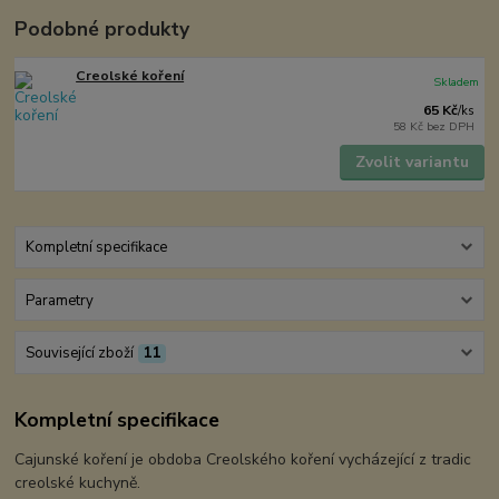
Podobné produkty
Creolské koření
Skladem
65 Kč
/
ks
58 Kč
bez DPH
Zvolit variantu
Kompletní specifikace
Parametry
Související zboží
11
Kompletní specifikace
Cajunské koření je obdoba Creolského koření vycházející z tradic
creolské kuchyně.