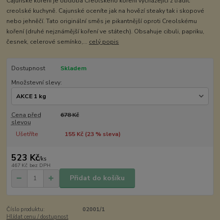
Cajunské koření je obdoba Creolského koření vycházející z tradic
creolské kuchyně. Cajunské oceníte jak na hovězí steaky tak i skopové
nebo jehněčí. Tato originální směs je pikantnější oproti Creolskému
koření (druhé nejznámější koření ve státech). Obsahuje cibuli, papriku,
česnek, celerové semínko,...
celý popis
Dostupnost
Skladem
Množstevní slevy:
Cena před
678 Kč
slevou
Ušetříte
155 Kč (
23
% sleva)
523 Kč
/
ks
467 Kč
bez DPH
Přidat do košíku
Číslo produktu:
02001/1
Hlídat cenu / dostupnost