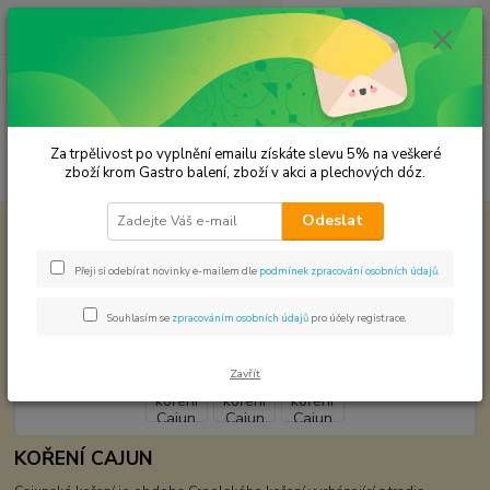
0
ks
CZK
za
0,00 Kč
Menu
Za trpělivost po vyplnění emailu získáte slevu 5% na veškeré
Hledat
zboží krom Gastro balení, zboží v akci a plechových dóz.
Odeslat
Úvod
Světová kuchyně - koření
Cajunské koření Cajun SamRub
Cajunské koření Cajun SamRub
Přeji si odebírat novinky e-mailem dle
podmínek zpracování osobních údajů
.
Souhlasím se
zpracováním osobních údajů
pro účely registrace.
Zavřít
KOŘENÍ CAJUN