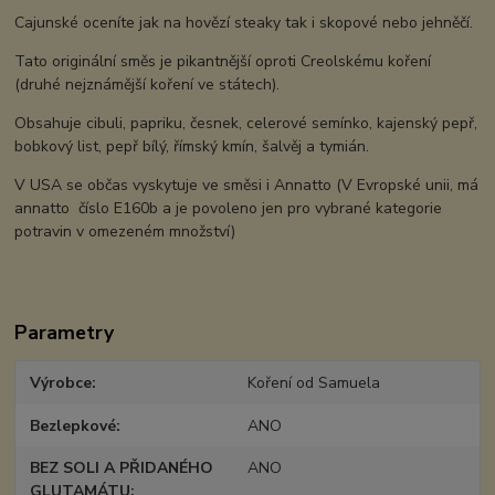
Cajunské oceníte jak na hovězí steaky tak i skopové nebo jehněčí.
Tato originální směs je pikantnější oproti Creolskému koření
(druhé nejznámější koření ve státech).
Obsahuje cibuli, papriku, česnek, celerové semínko, kajenský pepř,
bobkový list, pepř bílý, římský kmín, šalvěj a tymián.
V USA se občas vyskytuje ve směsi i Annatto (V Evropské unii, má
annatto číslo E160b a je povoleno jen pro vybrané kategorie
potravin v omezeném množství)
Parametry
Výrobce
Koření od Samuela
Bezlepkové
ANO
BEZ SOLI A PŘIDANÉHO
ANO
GLUTAMÁTU