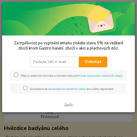
0
ks
CZK
za
0,00 Kč
Menu
Za trpělivost po vyplnění emailu získáte slevu 5% na veškeré
Hledat
zboží krom Gastro balení, zboží v akci a plechových dóz.
Odeslat
Úvod
Premium koření
Badyán celý Prémiová kvalita
Badyán celý Prémiová kvalita
Přeji si odebírat novinky e-mailem dle
podmínek zpracování osobních údajů
.
Souhlasím se
zpracováním osobních údajů
pro účely registrace.
Zavřít
Hvězdice badyánu celého