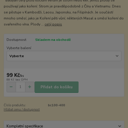
Badyán celý plod Illicium verum je strom nebo keř, jehož plody se
používají jako koření. Strom je pravděpodobně z Číny a Vietnamu. Dnes
se pěstuje v Kambodži, Laosu, Japonsku, na Filipínách. Je součástí
mnoho směsí, jako je Koření pěti vůní, některých Masal a směsí koření do
svařeného vína. Plody ...
celý popis
Dostupnost
Skladem na obchodě
Vyberte balení
99 Kč
/
ks
88 Kč
bez DPH
Přidat do košíku
Číslo produktu:
bc100-400
Hlídat cenu / dostupnost
Kompletní specifikace