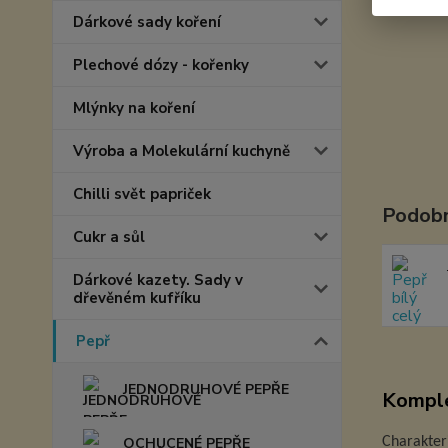
Dárkové sady koření
Plechové dózy - kořenky
Mlýnky na koření
Výroba a Molekulární kuchyně
Chilli svět papriček
Podobn
Cukr a sůl
Dárkové kazety. Sady v
dřevěném kufříku
Pepř
JEDNODRUHOVÉ PEPŘE
Komple
OCHUCENÉ PEPŘE
Charakteri