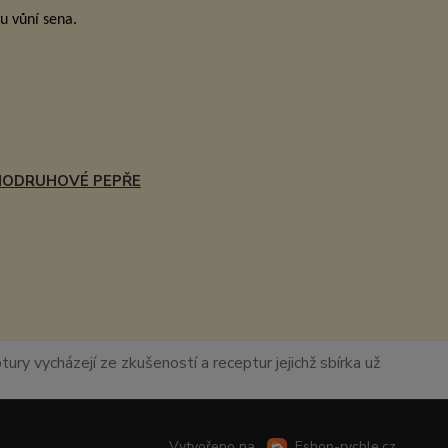
u vůní sena.
NODRUHOVÉ PEPŘE
ury vycházejí ze zkušeností a receptur jejichž sbírka už
Vytvořeno na
Eshop-rychle.cz