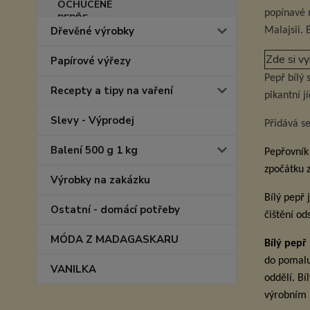
popínavé 
Dřevěné výrobky
Malajsii. 
Zde si 
Papírové výřezy
Pepř bílý 
Recepty a tipy na vaření
pikantní j
Slevy - Výprodej
Přidává s
Balení 500 g 1 kg
Pepřovník
zpočátku z
Výrobky na zakázku
Bílý pepř 
Ostatní - domácí potřeby
čištění od
MÓDA Z MADAGASKARU
Bílý pepř
do pomalu
VANILKA
oddělí. Bí
výrobním 