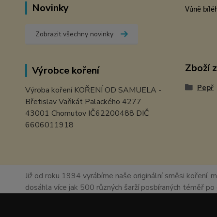
Novinky
Vůně bílé
Zobrazit všechny novinky
Zboží 
Výrobce koření
Pepř
Výroba koření KOŘENÍ OD SAMUELA -
Břetislav Vaňkát Palackého 4277
43001 Chomutov IČ62200488 DIČ
6606011918
Již od roku 1994 vyrábíme naše originální směsi koření, m
dosáhla více jak 500 různých šarží posbíraných téměř p