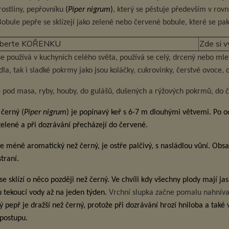
rostliny, pepřovníku
(
Piper nigrum
)
, který se pěstuje především v rovní
Bobule pepře se sklízejí jako zelené nebo červené bobule, které se pak
vyberte KOŘENKU
Zde si 
se používá v kuchyních celého světa, používá se celý, drcený nebo mle
ídla, tak i sladké pokrmy jako jsou koláčky, cukrovinky, čerstvé ovoce,
e pod masa, ryby, houby, do gulášů, dušených a rýžových pokrmů, do č
 černý (
Piper nigrum
) je popínavý keř s 6-7 m dlouhými větvemi. Po o
elené a při dozrávání přecházejí do červené.
je méně aromatický než černý, je ostře palčivý, s nasládlou vůní. Obsa
straní.
se sklízí o něco později než černý. Ve chvíli kdy všechny plody mají ja
 tekoucí vody až na jeden týden.
Vrchní slupka začne pomalu nahnívat 
lý pepř je dražší než černý, protože při dozrávání hrozí hniloba a také
postupu.