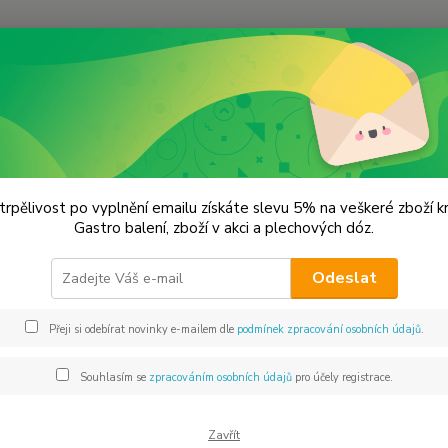
Hledat
Pepř
Pepř bílý celý
 bílý celý
trpělivost po vyplnění emailu získáte slevu 5% na veškeré zboží 
Gastro balení, zboží v akci a plechových dóz.
Charak
Odeslat
bílého 
popínav
Přeji si odebírat novinky e-mailem dle
podmínek zpracování osobních údajů
.
předevš
Indii a
Souhlasím se
zpracováním osobních údajů
pro účely registrace.
Dos
Zavřít