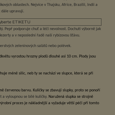
kových oblastech. Nejvíce v Thajsku, Africe, Brazílii, Indii a
 dále upravují.
vyberte ETIKETU
tý. Pepř podporuje chuť a léčí nevolnost. Dochutí výborně jak
 dezerty a v neposlední řadě naší rybízovou šťávu.
erstvých zeleninových salátů nebo polévek.
dkvětu vyrostou hrozny plodů dlouhé asi 10 cm. Plody jsou
huje méně silic, neb ty se nachází ve slupce, která se při
sně červenou barvu. Kuličky se zbavují slupky, proto se ponoří
a vyloupnou se bílé kuličky.
Naružená slupka se strojně
 výrobní proces je nákladnější a vyžaduje větší péči při tomto