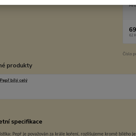
Mno
69
62 
Číslo p
é produkty
Pepř bílý celý
tní specifikace
stika: Pepř je považován za krále koření, rozlišujeme kromě bílého je