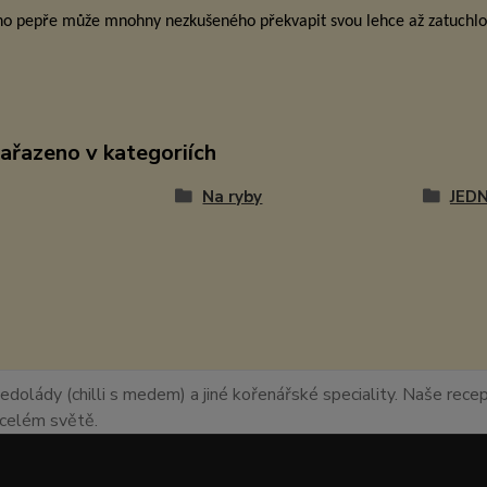
ho pepře může mnohny nezkušeného překvapit svou lehce až zatuchlo
zařazeno v kategoriích
Na ryby
JED
edolády (chilli s medem) a jiné kořenářské speciality. Naše recept
o celém světě.