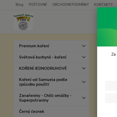
Blog
POŠTOVNÉ
OBCHODNÍ PODMÍNKY
KONTAKTY
Úvod
Premium koření
Pepř
Za 
Světová kuchyně - koření
KOŘENÍ JEDNODRUHOVÉ
Koření od Samuela podle
způsobu použití
Zavařeniny - Chilli omáčky -
Superpotraviny
Černý česnek