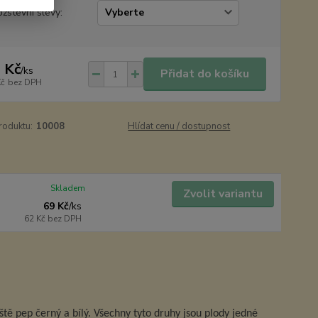
žstevní slevy:
 Kč
/
ks
Přidat do košíku
Kč
bez DPH
roduktu:
10008
Hlídat cenu / dostupnost
Skladem
Zvolit variantu
69 Kč
/
ks
62 Kč
bez DPH
ště pep černý a bílý. Všechny tyto druhy jsou plody jedné