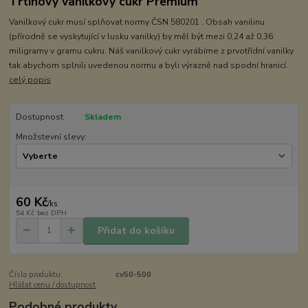
Třtinový vanilkový cukr Premium
Vanilkový cukr musí splňovat normy ČSN 580201 . Obsah vanilinu
(přírodně se vyskytující v lusku vanilky) by měl být mezi 0,24 až 0,36
miligramy v gramu cukru. Náš vanilkový cukr vyrábíme z prvotřídní vanilky
tak abychom splnili uvedenou normu a byli výrazně nad spodní hranicí.
celý popis
Dostupnost
Skladem
Množstevní slevy:
60 Kč
/
ks
54 Kč
bez DPH
Přidat do košíku
Číslo produktu:
cv50-500
Hlídat cenu / dostupnost
Podobné produkty