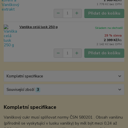
1 989 Kč
/
ks
1 776 Kč
bez DPH
Přidat do košíku
Vanilka celá lusk 250 g
Skladem na obchodě
29 % sleva
2 399 Kč
/
ks
2 142 Kč
bez DPH
Přidat do košíku
Kompletní specifikace
Související zboží
3
Kompletní specifikace
Vanilkový cukr musí splňovat normy ČSN 580201 . Obsah vanilinu
(přírodně se vyskytující v lusku vanilky) by měl být mezi 0,24 až