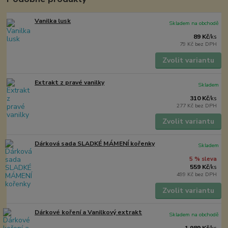
Vanilka lusk
Skladem na obchodě
89 Kč
/
ks
79 Kč
bez DPH
Zvolit variantu
Extrakt z pravé vanilky
Skladem
310 Kč
/
ks
277 Kč
bez DPH
Zvolit variantu
Dárková sada SLADKÉ MÁMENÍ kořenky
Skladem
5 % sleva
559 Kč
/
ks
499 Kč
bez DPH
Zvolit variantu
Dárkové koření a Vanilkový extrakt
Skladem na obchodě