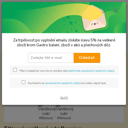
0
ks
CZK
za
0,00 Kč
Menu
Za trpělivost po vyplnění emailu získáte slevu 5% na veškeré
Hledat
zboží krom Gastro balení, zboží v akci a plechových dóz.
Odeslat
Úvod
Cukr a sůl
Vanilkový cukr třtinový z pravé vanilky
Vanilkový cukr třtinový z pravé
Přeji si odebírat novinky e-mailem dle
podmínek zpracování osobních údajů
.
vanilky
Souhlasím se
zpracováním osobních údajů
pro účely registrace.
Zavřít