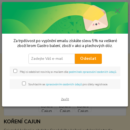
0
ks
CZK
za
0,00 Kč
Menu
Za trpělivost po vyplnění emailu získáte slevu 5% na veškeré
Hledat
zboží krom Gastro balení, zboží v akci a plechových dóz.
Odeslat
Úvod
Světová kuchyně - koření
Cajunské koření Cajun SamRub
Cajunské koření Cajun SamRub
Přeji si odebírat novinky e-mailem dle
podmínek zpracování osobních údajů
.
Souhlasím se
zpracováním osobních údajů
pro účely registrace.
Zavřít
KOŘENÍ CAJUN