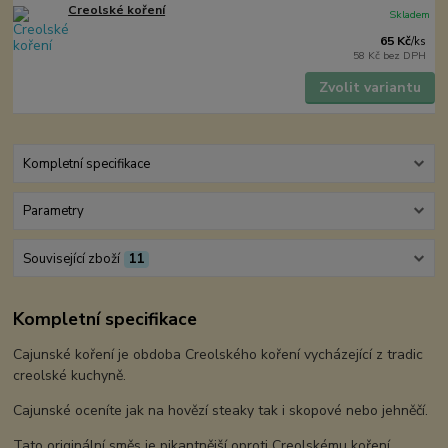
Creolské koření
Skladem
65 Kč
/
ks
58 Kč
bez DPH
Zvolit variantu
Kompletní specifikace
Parametry
Související zboží
11
Kompletní specifikace
Cajunské koření je obdoba Creolského koření vycházející z tradic
creolské kuchyně.
Cajunské oceníte jak na hovězí steaky tak i skopové nebo jehněčí.
Tato originální směs je pikantnější oproti Creolskému koření