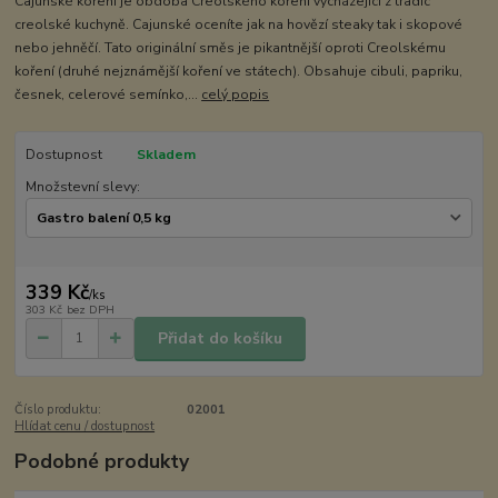
Cajunské koření je obdoba Creolského koření vycházející z tradic
creolské kuchyně. Cajunské oceníte jak na hovězí steaky tak i skopové
nebo jehněčí. Tato originální směs je pikantnější oproti Creolskému
koření (druhé nejznámější koření ve státech). Obsahuje cibuli, papriku,
česnek, celerové semínko,...
celý popis
Dostupnost
Skladem
Množstevní slevy:
339 Kč
/
ks
303 Kč
bez DPH
Přidat do košíku
Číslo produktu:
02001
Hlídat cenu / dostupnost
Podobné produkty