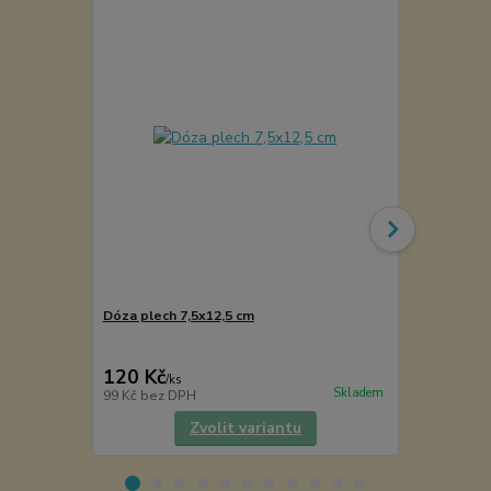
Dóza plech 7,5x12,5 cm
Kořenka lék
120 Kč
49 Kč
/
ks
/
ks
Skladem
99 Kč
bez DPH
40 Kč
bez D
Zvolit variantu