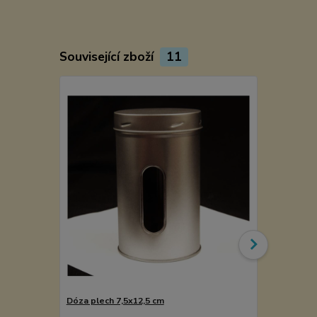
Související zboží
11
Dóza plech 7,5x12,5 cm
Kořenka lék