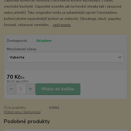
Cajunské koření je obdoba Creolského koření vycházející z tradic
creolské kuchyně. Cajunské oceníte jak na hovězí steaky tak i skopové
nebo jehněčí. Tato originální směs je pikantnější oproti Creolskému
koření (druhé nejznámější koření ve státech). Obsahuje cibuli, papriku,
česnek, celerové semínko,...
celý popis
Dostupnost
Skladem
Množstevní slevy:
70 Kč
/
ks
63 Kč
bez DPH
Přidat do košíku
Číslo produktu:
02001
Hlídat cenu / dostupnost
Podobné produkty