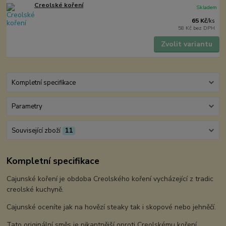
Creolské koření
Skladem
65 Kč
/
ks
58 Kč
bez DPH
Zvolit variantu
Kompletní specifikace
Parametry
Související zboží
11
Kompletní specifikace
Cajunské koření je obdoba Creolského koření vycházející z tradic
creolské kuchyně.
Cajunské oceníte jak na hovězí steaky tak i skopové nebo jehněčí.
Tato originální směs je pikantnější oproti Creolskému koření