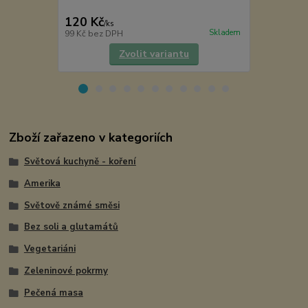
120 Kč
49 Kč
/
ks
/
ks
Skladem
99 Kč
bez DPH
40 Kč
bez D
Zvolit variantu
Zboží zařazeno v kategoriích
Světová kuchyně - koření
Amerika
Světově známé směsi
Bez soli a glutamátů
Vegetariáni
Zeleninové pokrmy
Pečená masa