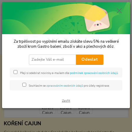
0
ks
CZK
za
0,00 Kč
Menu
Za trpělivost po vyplnění emailu získáte slevu 5% na veškeré
Hledat
zboží krom Gastro balení, zboží v akci a plechových dóz.
Odeslat
Úvod
Světová kuchyně - koření
Cajunské koření Cajun SamRub
Cajunské koření Cajun SamRub
Přeji si odebírat novinky e-mailem dle
podmínek zpracování osobních údajů
.
Souhlasím se
zpracováním osobních údajů
pro účely registrace.
Zavřít
KOŘENÍ CAJUN