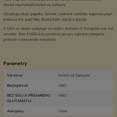
(druhé nejznámější koření ve státech).
Obsahuje cibuli, papriku, česnek, celerové semínko, kajenský pepř,
bobkový list, pepř bílý, římský kmín, šalvěj a tymián.
V USA se občas vyskytuje ve směsi i Annatto (V Evropské unii, má
annatto číslo E160b a je povoleno jen pro vybrané kategorie
potravin v omezeném množství)
Parametry
Výrobce
Koření od Samuela
Bezlepkové
ANO
BEZ SOLI A PŘIDANÉHO
ANO
GLUTAMÁTU
Alergeny
Celer