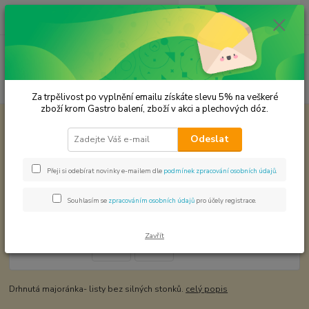
0
ks
CZK
za
0,00 Kč
Menu
Hledat
Za trpělivost po vyplnění emailu získáte slevu 5% na veškeré
zboží krom Gastro balení, zboží v akci a plechových dóz.
Úvod
KOŘENÍ JEDNODRUHOVÉ
Majoránka
Odeslat
Majoránka
Přeji si odebírat novinky e-mailem dle
podmínek zpracování osobních údajů
.
TOP produkt
Souhlasím se
zpracováním osobních údajů
pro účely registrace.
Zavřít
Drhnutá majoránka- listy bez silných stonků.
celý popis