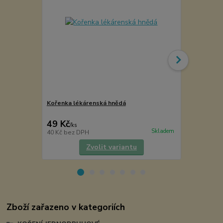
Kořenka lékárenská hnědá
Samberber
49 Kč
65 Kč
/
ks
/
ks
Skladem
40 Kč
bez DPH
58 Kč
bez D
Zvolit variantu
Zboží zařazeno v kategoriích